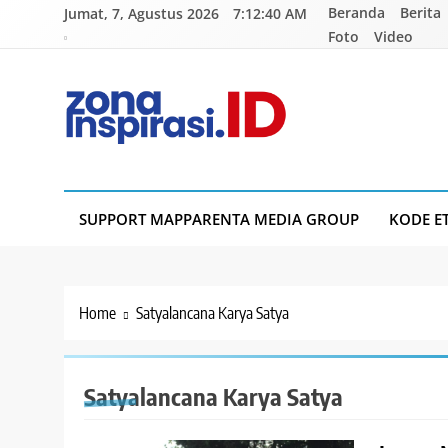
Skip
Beranda
Berita
Jumat, 7, Agustus 2026
7:12:41 AM
to
Foto
Video
content
Zona Inspirasi.ID
Bersama Membangun Semangat Baru
SUPPORT MAPPARENTA MEDIA GROUP
KODE E
Home
Satyalancana Karya Satya
Satyalancana Karya Satya