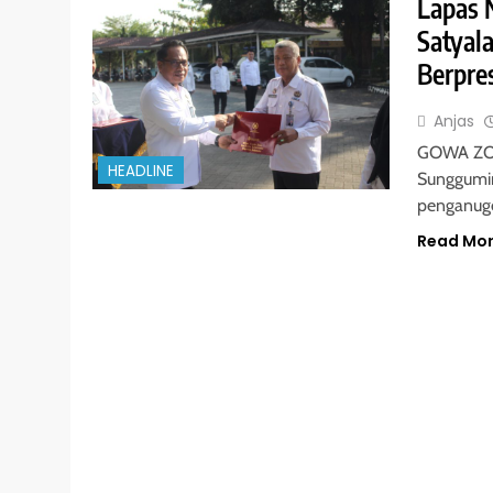
Lapas 
Satyal
Berpre
Anjas
GOWA ZON
HEADLINE
Sunggumin
penganuge
Read Mo