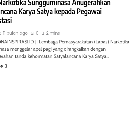
Narkotika Sungguminasa Anugerahkan
ancana Karya Satya kepada Pegawai
stasi
11 bulan ago
0
2 mins
AINSPIRASI.ID || Lembaga Pemasyarakatan (Lapas) Narkotika
asa menggelar apel pagi yang dirangkaikan dengan
rahan tanda kehormatan Satyalancana Karya Satya…
re