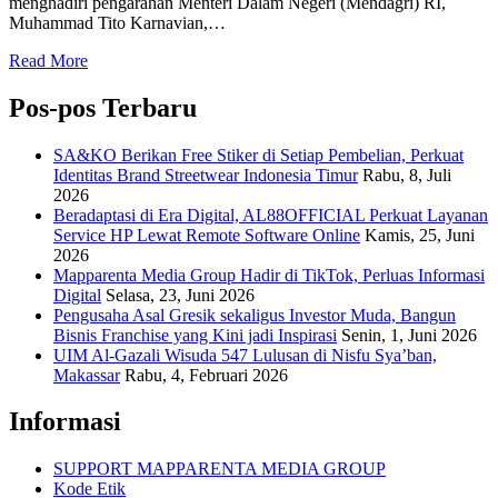
menghadiri pengarahan Menteri Dalam Negeri (Mendagri) RI,
Muhammad Tito Karnavian,…
Read More
Pos-pos Terbaru
SA&KO Berikan Free Stiker di Setiap Pembelian, Perkuat
Identitas Brand Streetwear Indonesia Timur
Rabu, 8, Juli
2026
Beradaptasi di Era Digital, AL88OFFICIAL Perkuat Layanan
Service HP Lewat Remote Software Online
Kamis, 25, Juni
2026
Mapparenta Media Group Hadir di TikTok, Perluas Informasi
Digital
Selasa, 23, Juni 2026
Pengusaha Asal Gresik sekaligus Investor Muda, Bangun
Bisnis Franchise yang Kini jadi Inspirasi
Senin, 1, Juni 2026
UIM Al-Gazali Wisuda 547 Lulusan di Nisfu Sya’ban,
Makassar
Rabu, 4, Februari 2026
Informasi
SUPPORT MAPPARENTA MEDIA GROUP
Kode Etik