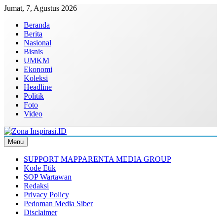
Skip
Jumat, 7, Agustus 2026
to
Beranda
content
Berita
Nasional
Bisnis
UMKM
Ekonomi
Koleksi
Headline
Politik
Foto
Video
Menu
Zona Inspirasi.ID
Bersama Membangun Semangat Baru
SUPPORT MAPPARENTA MEDIA GROUP
Kode Etik
SOP Wartawan
Redaksi
Privacy Policy
Pedoman Media Siber
Disclaimer