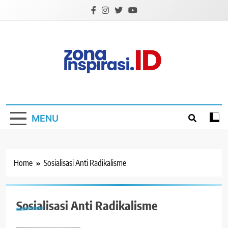
Skip
to
content
Zona Inspirasi.ID
Bersama Membangun Semangat Baru
MENU
Home
Sosialisasi Anti Radikalisme
Sosialisasi Anti Radikalisme