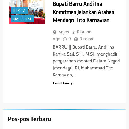
Bupati Barru Andi Ina
BERITA
Komitmen Jalankan Arahan
Mendagri Tito Karnavian
NASIONAL
Anjas
11 bulan
ago
0
3 mins
BARRU || Bupati Barru, Andi Ina
Kartika Sari, S.H., M.Si., menghadiri
pengarahan Menteri Dalam Negeri
(Mendagri) RI, Muhammad Tito
Karnavian,…
Read More
Pos-pos Terbaru