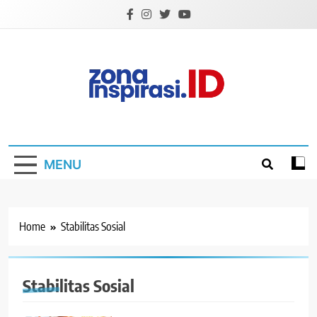
Skip
to
content
Zona Inspirasi.ID
Bersama Membangun Semangat Baru
MENU
Home
Stabilitas Sosial
Stabilitas Sosial