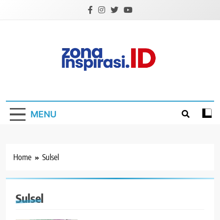
Skip
to
content
Zona Inspirasi.ID
Bersama Membangun Semangat Baru
MENU
Home
Sulsel
Sulsel