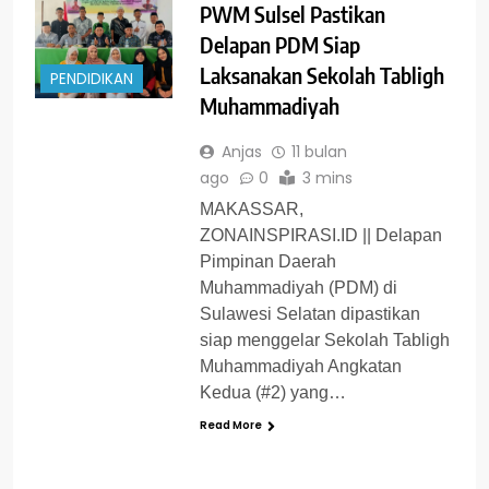
PWM Sulsel Pastikan
Delapan PDM Siap
Laksanakan Sekolah Tabligh
PENDIDIKAN
Muhammadiyah
Anjas
11 bulan
ago
0
3 mins
MAKASSAR,
ZONAINSPIRASI.ID || Delapan
Pimpinan Daerah
Muhammadiyah (PDM) di
Sulawesi Selatan dipastikan
siap menggelar Sekolah Tabligh
Muhammadiyah Angkatan
Kedua (#2) yang…
Read More