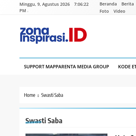
Skip
Beranda
Berita
Minggu, 9, Agustus 2026
7:06:22
to
PM
Foto
Video
content
Zona Inspirasi.ID
Bersama Membangun Semangat Baru
SUPPORT MAPPARENTA MEDIA GROUP
KODE E
Home
Swasti Saba
Swasti Saba