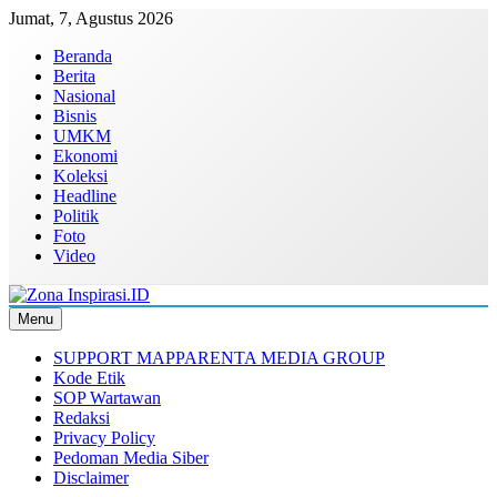
Skip
Jumat, 7, Agustus 2026
to
Beranda
content
Berita
Nasional
Bisnis
UMKM
Ekonomi
Koleksi
Headline
Politik
Foto
Video
Menu
Zona Inspirasi.ID
Bersama Membangun Semangat Baru
SUPPORT MAPPARENTA MEDIA GROUP
Kode Etik
SOP Wartawan
Redaksi
Privacy Policy
Pedoman Media Siber
Disclaimer