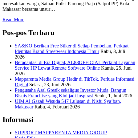
meresahkan warga, Satuan Polisi Pamong Praja (Satpol PP) Kota
Makassar bersama unsur…
Read More
Pos-pos Terbaru
SA&KO Berikan Free Stiker di Setiap Pembelian, Perkuat
Identitas Brand Streetwear Indonesia Timur
Rabu, 8, Juli
2026
Beradaptasi di Era Digital, AL88OFFICIAL Perkuat Layanan
Service HP Lewat Remote Software Online
Kamis, 25, Juni
2026
Mapparenta Media Group Hadir di TikTok, Perluas Informasi
Digital
Selasa, 23, Juni 2026
Pengusaha Asal Gresik sekaligus Investor Muda, Bangun
Bisnis Franchise yang Kini jadi Inspirasi
Senin, 1, Juni 2026
UIM Al-Gazali Wisuda 547 Lulusan di Nisfu Sya’ban,
Makassar
Rabu, 4, Februari 2026
Informasi
SUPPORT MAPPARENTA MEDIA GROUP