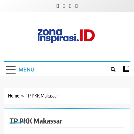
Skip
to
content
Zona Inspirasi.ID
Bersama Membangun Semangat Baru
MENU
Home
TP PKK Makassar
TP PKK Makassar