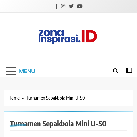
Skip
to
content
Zona Inspirasi.ID
Bersama Membangun Semangat Baru
MENU
Home
Turnamen Sepakbola Mini U-50
Turnamen Sepakbola Mini U-50