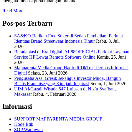
mengakomodasi perkembangan praktik…
Read More
Pos-pos Terbaru
SA&KO Berikan Free Stiker di Setiap Pembelian, Perkuat
Identitas Brand Streetwear Indonesia Timur
Rabu, 8, Juli
2026
Beradaptasi di Era Digital, AL88OFFICIAL Perkuat Layanan
Service HP Lewat Remote Software Online
Kamis, 25, Juni
2026
Mapparenta Media Group Hadir di TikTok, Perluas Informasi
Digital
Selasa, 23, Juni 2026
Pengusaha Asal Gresik sekaligus Investor Muda, Bangun
Bisnis Franchise yang Kini jadi Inspirasi
Senin, 1, Juni 2026
UIM Al-Gazali Wisuda 547 Lulusan di Nisfu Sya’ban,
Makassar
Rabu, 4, Februari 2026
Informasi
SUPPORT MAPPARENTA MEDIA GROUP
Kode Etik
SOP Wartawan