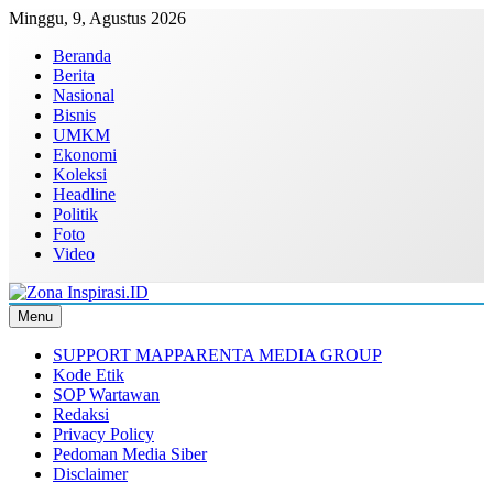
Skip
Minggu, 9, Agustus 2026
to
Beranda
content
Berita
Nasional
Bisnis
UMKM
Ekonomi
Koleksi
Headline
Politik
Foto
Video
Menu
Zona Inspirasi.ID
Bersama Membangun Semangat Baru
SUPPORT MAPPARENTA MEDIA GROUP
Kode Etik
SOP Wartawan
Redaksi
Privacy Policy
Pedoman Media Siber
Disclaimer