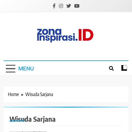
Skip
to
content
Zona Inspirasi.ID
Bersama Membangun Semangat Baru
MENU
Home
Wisuda Sarjana
Wisuda Sarjana