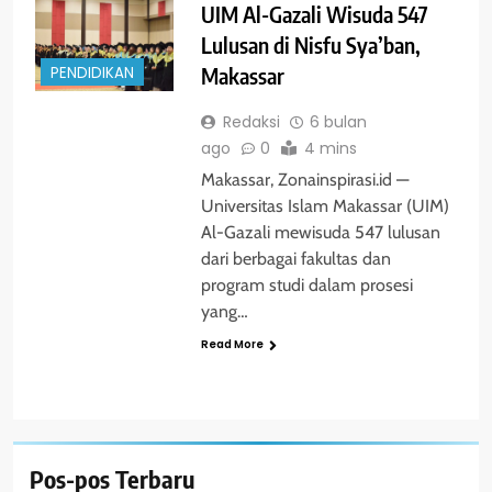
UIM Al-Gazali Wisuda 547
Lulusan di Nisfu Sya’ban,
Makassar
PENDIDIKAN
Redaksi
6 bulan
ago
0
4 mins
Makassar, Zonainspirasi.id —
Universitas Islam Makassar (UIM)
Al-Gazali mewisuda 547 lulusan
dari berbagai fakultas dan
program studi dalam prosesi
yang…
Read More
Pos-pos Terbaru