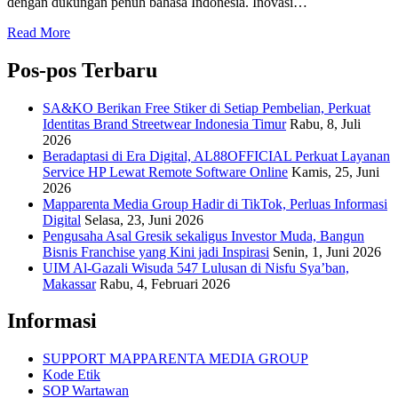
dengan dukungan penuh bahasa Indonesia. Inovasi…
Read More
Pos-pos Terbaru
SA&KO Berikan Free Stiker di Setiap Pembelian, Perkuat
Identitas Brand Streetwear Indonesia Timur
Rabu, 8, Juli
2026
Beradaptasi di Era Digital, AL88OFFICIAL Perkuat Layanan
Service HP Lewat Remote Software Online
Kamis, 25, Juni
2026
Mapparenta Media Group Hadir di TikTok, Perluas Informasi
Digital
Selasa, 23, Juni 2026
Pengusaha Asal Gresik sekaligus Investor Muda, Bangun
Bisnis Franchise yang Kini jadi Inspirasi
Senin, 1, Juni 2026
UIM Al-Gazali Wisuda 547 Lulusan di Nisfu Sya’ban,
Makassar
Rabu, 4, Februari 2026
Informasi
SUPPORT MAPPARENTA MEDIA GROUP
Kode Etik
SOP Wartawan