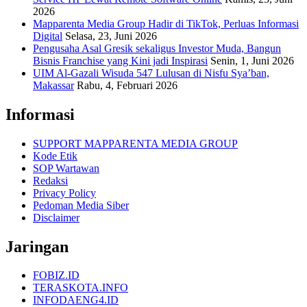
2026
Mapparenta Media Group Hadir di TikTok, Perluas Informasi
Digital
Selasa, 23, Juni 2026
Pengusaha Asal Gresik sekaligus Investor Muda, Bangun
Bisnis Franchise yang Kini jadi Inspirasi
Senin, 1, Juni 2026
UIM Al-Gazali Wisuda 547 Lulusan di Nisfu Sya’ban,
Makassar
Rabu, 4, Februari 2026
Informasi
SUPPORT MAPPARENTA MEDIA GROUP
Kode Etik
SOP Wartawan
Redaksi
Privacy Policy
Pedoman Media Siber
Disclaimer
Jaringan
FOBIZ.ID
TERASKOTA.INFO
INFODAENG4.ID