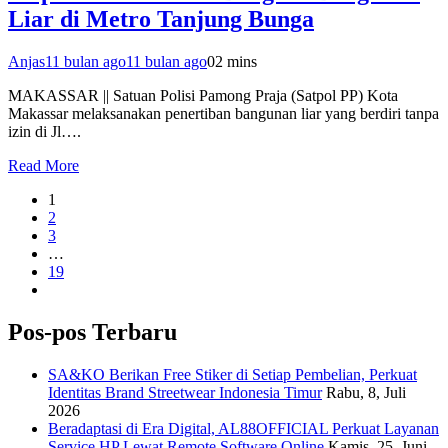
Liar di Metro Tanjung Bunga
Anjas
11 bulan ago
11 bulan ago
0
2 mins
MAKASSAR || Satuan Polisi Pamong Praja (Satpol PP) Kota
Makassar melaksanakan penertiban bangunan liar yang berdiri tanpa
izin di Jl….
Read More
1
2
3
…
19
Pos-pos Terbaru
SA&KO Berikan Free Stiker di Setiap Pembelian, Perkuat
Identitas Brand Streetwear Indonesia Timur
Rabu, 8, Juli
2026
Beradaptasi di Era Digital, AL88OFFICIAL Perkuat Layanan
Service HP Lewat Remote Software Online
Kamis, 25, Juni