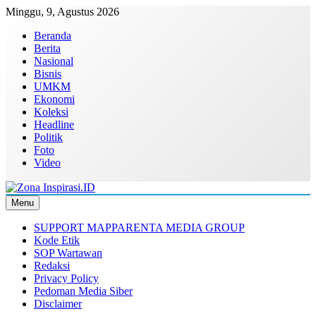
Skip
Minggu, 9, Agustus 2026
to
Beranda
content
Berita
Nasional
Bisnis
UMKM
Ekonomi
Koleksi
Headline
Politik
Foto
Video
Menu
Zona Inspirasi.ID
Bersama Membangun Semangat Baru
SUPPORT MAPPARENTA MEDIA GROUP
Kode Etik
SOP Wartawan
Redaksi
Privacy Policy
Pedoman Media Siber
Disclaimer