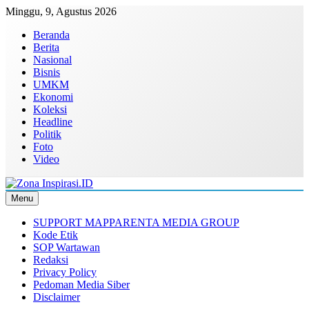
Skip
Minggu, 9, Agustus 2026
to
Beranda
content
Berita
Nasional
Bisnis
UMKM
Ekonomi
Koleksi
Headline
Politik
Foto
Video
Menu
Zona Inspirasi.ID
Bersama Membangun Semangat Baru
SUPPORT MAPPARENTA MEDIA GROUP
Kode Etik
SOP Wartawan
Redaksi
Privacy Policy
Pedoman Media Siber
Disclaimer