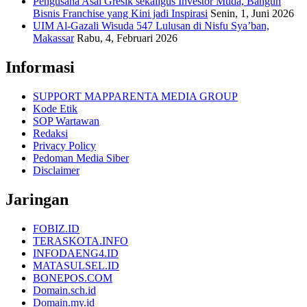
Pengusaha Asal Gresik sekaligus Investor Muda, Bangun
Bisnis Franchise yang Kini jadi Inspirasi
Senin, 1, Juni 2026
UIM Al-Gazali Wisuda 547 Lulusan di Nisfu Sya’ban,
Makassar
Rabu, 4, Februari 2026
Informasi
SUPPORT MAPPARENTA MEDIA GROUP
Kode Etik
SOP Wartawan
Redaksi
Privacy Policy
Pedoman Media Siber
Disclaimer
Jaringan
FOBIZ.ID
TERASKOTA.INFO
INFODAENG4.ID
MATASULSEL.ID
BONEPOS.COM
Domain.sch.id
Domain.my.id