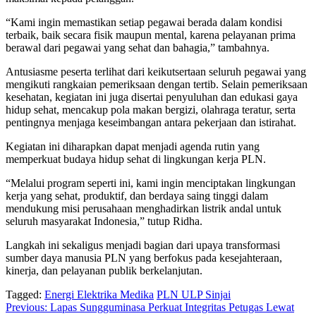
“Kami ingin memastikan setiap pegawai berada dalam kondisi
terbaik, baik secara fisik maupun mental, karena pelayanan prima
berawal dari pegawai yang sehat dan bahagia,” tambahnya.
Antusiasme peserta terlihat dari keikutsertaan seluruh pegawai yang
mengikuti rangkaian pemeriksaan dengan tertib. Selain pemeriksaan
kesehatan, kegiatan ini juga disertai penyuluhan dan edukasi gaya
hidup sehat, mencakup pola makan bergizi, olahraga teratur, serta
pentingnya menjaga keseimbangan antara pekerjaan dan istirahat.
Kegiatan ini diharapkan dapat menjadi agenda rutin yang
memperkuat budaya hidup sehat di lingkungan kerja PLN.
“Melalui program seperti ini, kami ingin menciptakan lingkungan
kerja yang sehat, produktif, dan berdaya saing tinggi dalam
mendukung misi perusahaan menghadirkan listrik andal untuk
seluruh masyarakat Indonesia,” tutup Ridha.
Langkah ini sekaligus menjadi bagian dari upaya transformasi
sumber daya manusia PLN yang berfokus pada kesejahteraan,
kinerja, dan pelayanan publik berkelanjutan.
Tagged:
Energi Elektrika Medika
PLN ULP Sinjai
Navigasi
Previous:
Lapas Sungguminasa Perkuat Integritas Petugas Lewat