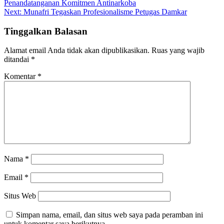
Penandatanganan Komitmen Antinarkoba
pos
Next:
Munafri Tegaskan Profesionalisme Petugas Damkar
Tinggalkan Balasan
Alamat email Anda tidak akan dipublikasikan.
Ruas yang wajib
ditandai
*
Komentar
*
Nama
*
Email
*
Situs Web
Simpan nama, email, dan situs web saya pada peramban ini
untuk komentar saya berikutnya.