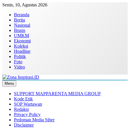
Skip
Senin, 10, Agustus 2026
to
Beranda
content
Berita
Nasional
Bisnis
UMKM
Ekonomi
Koleksi
Headline
Politik
Foto
Video
Menu
Zona Inspirasi.ID
Bersama Membangun Semangat Baru
SUPPORT MAPPARENTA MEDIA GROUP
Kode Etik
SOP Wartawan
Redaksi
Privacy Policy
Pedoman Media Siber
Disclaimer