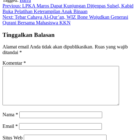
Tagged:
Barru
Navigasi
Previous:
LPKA Maros Dapat Kunjungan Ditjenpas Sulsel, Kabid
Buka Pelatihan Keterampilan Anak Binaan
pos
Next:
Tebar Cahaya Al-Qur’an, WIZ Bone Wujudkan Generasi
Qurani Bersama Mahasiswa KKN
Tinggalkan Balasan
Alamat email Anda tidak akan dipublikasikan.
Ruas yang wajib
ditandai
*
Komentar
*
Nama
*
Email
*
Situs Web