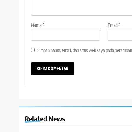
Nama
*
Email
*
Simpan nama, email, dan situs web saya pada peramban 
Related News