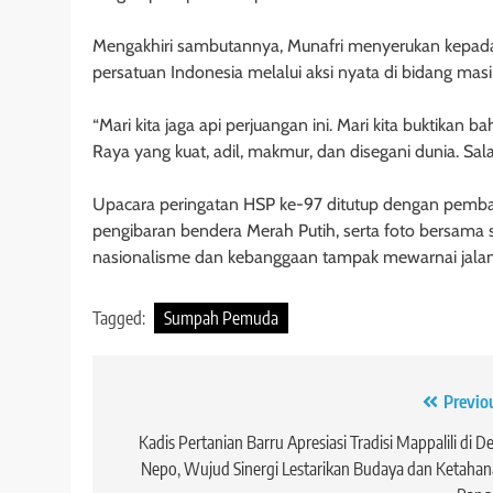
Mengakhiri sambutannya, Munafri menyerukan kepad
persatuan Indonesia melalui aksi nyata di bidang mas
“Mari kita jaga api perjuangan ini. Mari kita buktika
Raya yang kuat, adil, makmur, dan disegani dunia. S
Upacara peringatan HSP ke-97 ditutup dengan pemb
pengibaran bendera Merah Putih, serta foto bersama
nasionalisme dan kebanggaan tampak mewarnai jalanny
Tagged:
Sumpah Pemuda
Navigasi
Previo
pos
Kadis Pertanian Barru Apresiasi Tradisi Mappalili di D
Nepo, Wujud Sinergi Lestarikan Budaya dan Ketaha