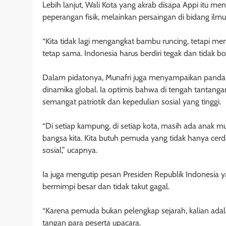
Lebih lanjut, Wali Kota yang akrab disapa Appi itu me
peperangan fisik, melainkan persaingan di bidang ilm
“Kita tidak lagi mengangkat bambu runcing, tetapi me
tetap sama. Indonesia harus berdiri tegak dan tidak bo
Dalam pidatonya, Munafri juga menyampaikan pand
dinamika global. Ia optimis bahwa di tengah tantanga
semangat patriotik dan kepedulian sosial yang tinggi.
“Di setiap kampung, di setiap kota, masih ada anak mu
bangsa kita. Kita butuh pemuda yang tidak hanya cerdas
sosial,” ucapnya.
Ia juga mengutip pesan Presiden Republik Indonesia 
bermimpi besar dan tidak takut gagal.
“Karena pemuda bukan pelengkap sejarah, kalian adala
tangan para peserta upacara.