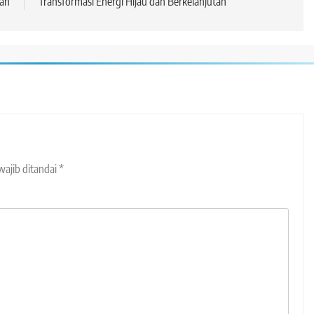
an
Transformasi Energi Hijau dan Berkelanjutan
wajib ditandai
*