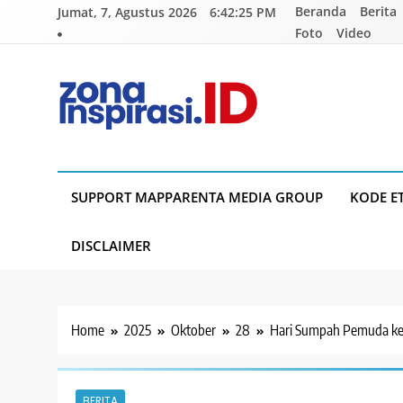
Skip
Beranda
Berita
Jumat, 7, Agustus 2026
6:42:26 PM
to
Foto
Video
content
Zona Inspirasi.ID
Bersama Membangun Semangat Baru
SUPPORT MAPPARENTA MEDIA GROUP
KODE E
DISCLAIMER
Home
2025
Oktober
28
Hari Sumpah Pemuda ke
BERITA