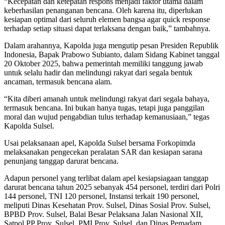
“Kecepatan dan ketepatan respons menjadi faktor utama dalam
keberhasilan penanganan bencana. Oleh karena itu, diperlukan
kesiapan optimal dari seluruh elemen bangsa agar quick response
terhadap setiap situasi dapat terlaksana dengan baik,” tambahnya.
Dalam arahannya, Kapolda juga mengutip pesan Presiden Republik
Indonesia, Bapak Prabowo Subianto, dalam Sidang Kabinet tanggal
20 Oktober 2025, bahwa pemerintah memiliki tanggung jawab
untuk selalu hadir dan melindungi rakyat dari segala bentuk
ancaman, termasuk bencana alam.
“Kita diberi amanah untuk melindungi rakyat dari segala bahaya,
termasuk bencana. Ini bukan hanya tugas, tetapi juga panggilan
moral dan wujud pengabdian tulus terhadap kemanusiaan,” tegas
Kapolda Sulsel.
Usai pelaksanaan apel, Kapolda Sulsel bersama Forkopimda
melaksanakan pengecekan peralatan SAR dan kesiapan sarana
penunjang tanggap darurat bencana.
Adapun personel yang terlibat dalam apel kesiapsiagaan tanggap
darurat bencana tahun 2025 sebanyak 454 personel, terdiri dari Polri
144 personel, TNI 120 personel, Instansi terkait 190 personel,
meliputi Dinas Kesehatan Prov. Sulsel, Dinas Sosial Prov. Sulsel,
BPBD Prov. Sulsel, Balai Besar Pelaksana Jalan Nasional XII,
Satpol PP Prov. Sulsel, PMI Prov. Sulsel, dan Dinas Pemadam