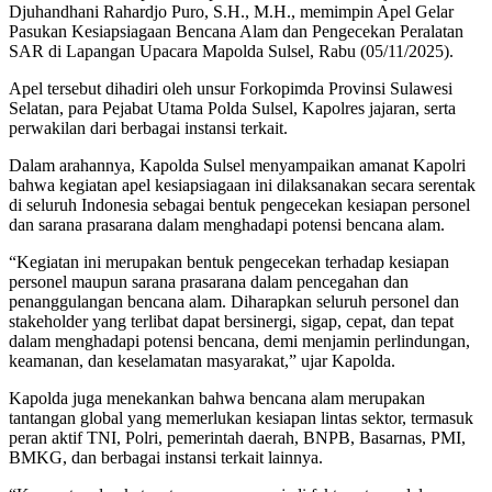
Djuhandhani Rahardjo Puro, S.H., M.H., memimpin Apel Gelar
Pasukan Kesiapsiagaan Bencana Alam dan Pengecekan Peralatan
SAR di Lapangan Upacara Mapolda Sulsel, Rabu (05/11/2025).
Apel tersebut dihadiri oleh unsur Forkopimda Provinsi Sulawesi
Selatan, para Pejabat Utama Polda Sulsel, Kapolres jajaran, serta
perwakilan dari berbagai instansi terkait.
Dalam arahannya, Kapolda Sulsel menyampaikan amanat Kapolri
bahwa kegiatan apel kesiapsiagaan ini dilaksanakan secara serentak
di seluruh Indonesia sebagai bentuk pengecekan kesiapan personel
dan sarana prasarana dalam menghadapi potensi bencana alam.
“Kegiatan ini merupakan bentuk pengecekan terhadap kesiapan
personel maupun sarana prasarana dalam pencegahan dan
penanggulangan bencana alam. Diharapkan seluruh personel dan
stakeholder yang terlibat dapat bersinergi, sigap, cepat, dan tepat
dalam menghadapi potensi bencana, demi menjamin perlindungan,
keamanan, dan keselamatan masyarakat,” ujar Kapolda.
Kapolda juga menekankan bahwa bencana alam merupakan
tantangan global yang memerlukan kesiapan lintas sektor, termasuk
peran aktif TNI, Polri, pemerintah daerah, BNPB, Basarnas, PMI,
BMKG, dan berbagai instansi terkait lainnya.