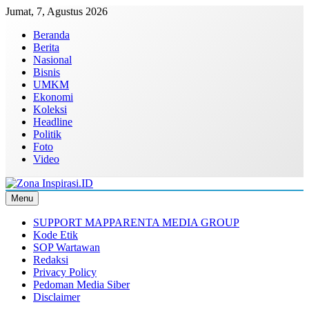
Skip
Jumat, 7, Agustus 2026
to
Beranda
content
Berita
Nasional
Bisnis
UMKM
Ekonomi
Koleksi
Headline
Politik
Foto
Video
Menu
Zona Inspirasi.ID
Bersama Membangun Semangat Baru
SUPPORT MAPPARENTA MEDIA GROUP
Kode Etik
SOP Wartawan
Redaksi
Privacy Policy
Pedoman Media Siber
Disclaimer