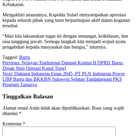
Kebakaran.
Mengakhiri amanatnya, Kapolda Sulsel menyampaikan apresiasi
kepada seluruh pihak yang turut berpartisipasi aktif dalam kegiatan
tersebut.
“Mari kita laksanakan tugas ini dengan semangat, keikhlasan, dan
rasa tanggung jawab. Semoga langkah kita menjadi wujud nyata
pengabdian kepada masyarakat dan bangsa,” tuturnya.
Tagged:
Barru
Navigasi
Previous:
Nelayan Tradisional Datangi Komisi II DPRD Barru,
Desak Stop Operasi Kapal Trawl
pos
Next:
Dukung Indonesia Emas 2045, PT PLN Indonesia Power
UBP Barru dan BKKBN Sulawesi Selatan Tandatangani PKS
Program Tamasya
Tinggalkan Balasan
Alamat email Anda tidak akan dipublikasikan.
Ruas yang wajib
ditandai
*
Komentar
*