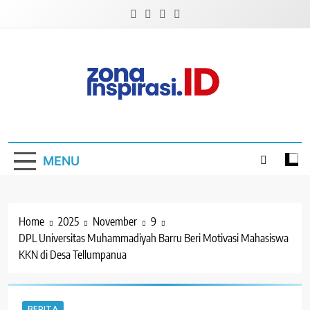
Skip
to
content
Zona Inspirasi.ID
Bersama Membangun Semangat Baru
MENU
Home
2025
November
9
DPL Universitas Muhammadiyah Barru Beri Motivasi Mahasiswa
KKN di Desa Tellumpanua
BERITA