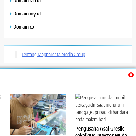
Domain.sch.id
Domain.my.id
Domain.co
Tentang Mapparenta Media Group
Trendy News - News WordPress Theme. All Rights Reserved 2026.
Powered By
.
BlazeThemes
Pengusaha Asal Gresik
sekaligus Investor Muda,