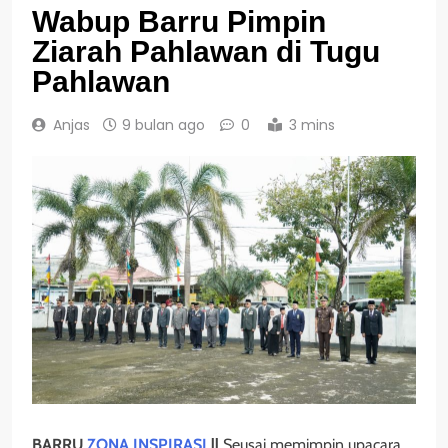
Wabup Barru Pimpin
Ziarah Pahlawan di Tugu
Pahlawan
Anjas
9 bulan ago
0
3 mins
BARRU
ZONA INSPIRASI
||
Seusai memimpin upacara