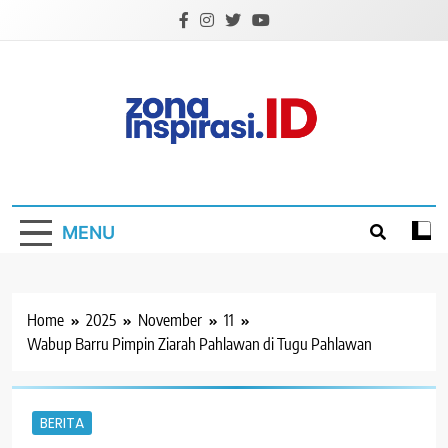
Skip
to
content
Zona Inspirasi.ID
Bersama Membangun Semangat Baru
MENU
Home
2025
November
11
Wabup Barru Pimpin Ziarah Pahlawan di Tugu Pahlawan
BERITA