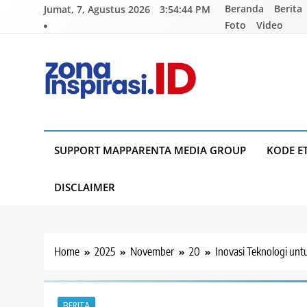
Skip
Beranda
Berita
Jumat, 7, Agustus 2026
3:54:44 PM
to
Foto
Video
content
Zona Inspirasi.ID
Bersama Membangun Semangat Baru
SUPPORT MAPPARENTA MEDIA GROUP
KODE E
DISCLAIMER
Home
2025
November
20
Inovasi Teknologi un
BERITA