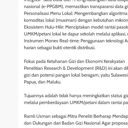
nasional (e-PPGBM), memastikan transparansi data gizi
​Personalisasi Menu Lokal: Mengembangkan algorit
komoditas lokal (musiman) dengan kebutuhan mikronut
​Ekosistem Hulu-Hilir: Menciptakan model rantai pas
UMKM/petani lokal ke dapur sekolah melalui aplikasi, 
​Instrumen Monev Real-time: Penggunaan teknologi Arti
harian sebagai bukti otentik distribusi.
​Fokus pada Ketahanan Gizi dan Ekonomi Kerakyatan
​Penelitian Research & Development (R&D) ini akan di
gizi dan potensi pangan lokal beragam, yaitu Sulawe
Papua, dan Maluku.
​Tujuannya adalah tidak hanya meningkatkan status g
melalui pemberdayaan UMKM/petani dalam rantai pas
Ramli Usman sebagai Mitra Peneliti Berharap Menda
dan Dukungan dari Badan Gizi Nasional Agar proposal pe