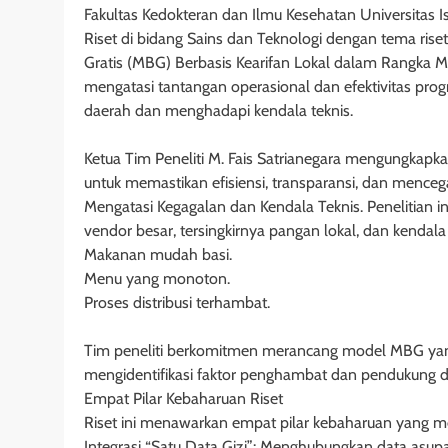
Fakultas Kedokteran dan Ilmu Kesehatan Universitas
Riset di bidang Sains dan Teknologi dengan tema riset
Gratis (MBG) Berbasis Kearifan Lokal dalam Rangka Me
mengatasi tantangan operasional dan efektivitas p
daerah dan menghadapi kendala teknis.
​Ketua Tim Peneliti M. Fais Satrianegara mengungkapk
untuk memastikan efisiensi, transparansi, dan menc
​Mengatasi Kegagalan dan Kendala Teknis. ​Penelitian in
vendor besar, tersingkirnya pangan lokal, dan kendala
​Makanan mudah basi.
​Menu yang monoton.
​Proses distribusi terhambat.
​Tim peneliti berkomitmen merancang model MBG yang e
mengidentifikasi faktor penghambat dan pendukung 
​Empat Pilar Kebaharuan Riset
​Riset ini menawarkan empat pilar kebaharuan yang 
​Integrasi “Satu Data Gizi”: Menghubungkan data asup