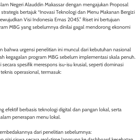
 Islam Negeri Alauddin Makassar dengan mengajukan Proposal
 strategis bertajuk “Inovasi Teknologi dan Menu Makanan Bergizi
wujudkan Visi Indonesia Emas 2045.” Riset ini bertujuan
rogram MBG yang sebelumnya dinilai gagal mendorong ekonomi
an bahwa urgensi penelitian ini muncul dari kebutuhan nasional
egah kegagalan program MBG sebelum implementasi skala penuh.
i secara spesifik merespons isu-isu krusial, seperti dominasi
 teknis operasional, termasuk:
fektif berbasis teknologi digital dan pangan lokal, serta
dalam penerapan menu lokal.
membedakannya dari penelitian sebelumnya:
an gizi siswa secara real-time langsung ke dashboard kesehatan