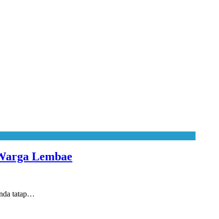
 Warga Lembae
nda tatap…