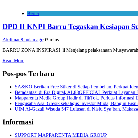
Berita
DPD II KNPI Barru Tegaskan Kesiapan S
Akdiman
8 bulan ago
0
3 mins
BARRU ZONA INSPIRASI ll Menjelang pelaksanaan Musyawarah Da
Read More
Pos-pos Terbaru
SA&KO Berikan Free Stiker di Setiap Pembelian, Perkuat Iden
Beradaptasi di Era Digital, AL88OFFICIAL Perkuat Layanan 
Mapparenta Media Group Hadir di TikTok, Perluas Informasi D
Pengusaha Asal Gresik sekaligus Investor Muda, Bangun Bisnis 
UIM Al-Gazali Wisuda 547 Lulusan di Nisfu Sya’ban, Makass
Informasi
SUPPORT MAPPARENTA MEDIA GROUP