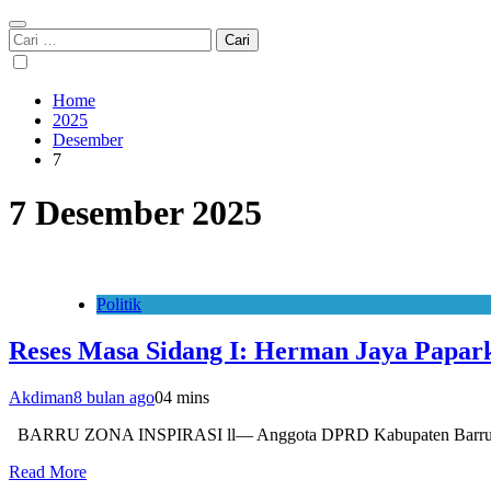
Cari
untuk:
Home
2025
Desember
7
7 Desember 2025
Politik
Reses Masa Sidang I: Herman Jaya Pap
Akdiman
8 bulan ago
0
4 mins
BARRU ZONA INSPIRASI ll— Anggota DPRD Kabupaten Barru, Herm
Read More