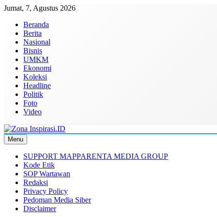
Skip
Jumat, 7, Agustus 2026
to
Beranda
content
Berita
Nasional
Bisnis
UMKM
Ekonomi
Koleksi
Headline
Politik
Foto
Video
Menu
Zona Inspirasi.ID
Bersama Membangun Semangat Baru
SUPPORT MAPPARENTA MEDIA GROUP
Kode Etik
SOP Wartawan
Redaksi
Privacy Policy
Pedoman Media Siber
Disclaimer