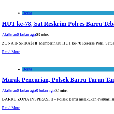
Berita
HUT ke-78, Sat Reskrim Polres Barru Teba
Akdiman
8 bulan ago
0
3 mins
ZONA INSPIRA$I ll Memperingati HUT ke-78 Reserse Polri, Satua
Read More
Berita
Marak Pencurian, Polsek Barru Turun Ta
Akdiman
8 bulan ago
8 bulan ago
0
2 mins
BARRU ZONA INSPIRASI lI – Polsek Barru melakukan evaluasi si
Read More