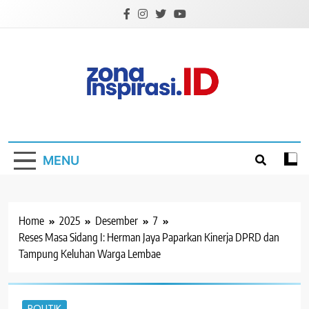
Skip
to
content
Zona Inspirasi.ID
Bersama Membangun Semangat Baru
MENU
Home
2025
Desember
7
Reses Masa Sidang I: Herman Jaya Paparkan Kinerja DPRD dan
Tampung Keluhan Warga Lembae
POLITIK