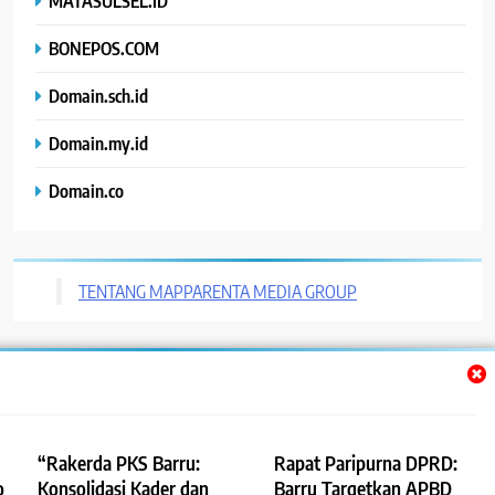
MATASULSEL.ID
BONEPOS.COM
Domain.sch.id
Domain.my.id
Domain.co
TENTANG MAPPARENTA MEDIA GROUP
Trendy News - News WordPress Theme. All Rights Reserved 2026.
Powered By
.
BlazeThemes
“Rakerda PKS Barru:
Rapat Paripurna DPRD:
o
Konsolidasi Kader dan
Barru Targetkan APBD