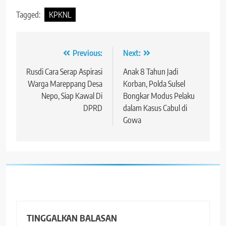
Tagged:
KPKNL
Navigasi
Previous:
Next:
pos
Rusdi Cara Serap Aspirasi
Anak 8 Tahun Jadi
Warga Mareppang Desa
Korban, Polda Sulsel
Nepo, Siap Kawal Di
Bongkar Modus Pelaku
DPRD
dalam Kasus Cabul di
Gowa
TINGGALKAN BALASAN