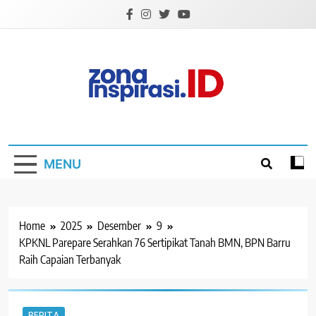
Skip
to
content
Zona Inspirasi.ID
Bersama Membangun Semangat Baru
MENU
Home
2025
Desember
9
KPKNL Parepare Serahkan 76 Sertipikat Tanah BMN, BPN Barru
Raih Capaian Terbanyak
BERITA