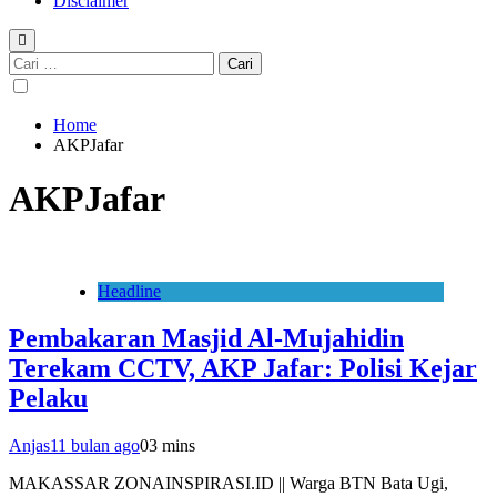
Disclaimer
Cari
untuk:
Home
AKPJafar
AKPJafar
Headline
Pembakaran Masjid Al-Mujahidin
Terekam CCTV, AKP Jafar: Polisi Kejar
Pelaku
Anjas
11 bulan ago
0
3 mins
MAKASSAR ZONAINSPIRASI.ID || Warga BTN Bata Ugi,