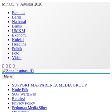
Skip
Minggu, 9, Agustus 2026
to
Beranda
content
Berita
Nasional
Bisnis
UMKM
Ekonomi
Koleksi
Headline
Politik
Foto
Video
Menu
Zona Inspirasi.ID
Bersama Membangun Semangat Baru
SUPPORT MAPPARENTA MEDIA GROUP
Kode Etik
SOP Wartawan
Redaksi
Privacy Policy
Pedoman Media Siber