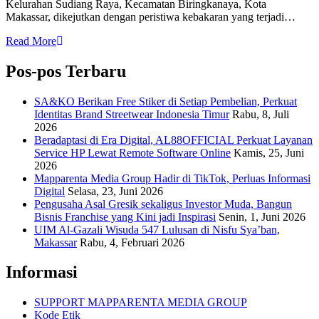
Kelurahan Sudiang Raya, Kecamatan Biringkanaya, Kota
Makassar, dikejutkan dengan peristiwa kebakaran yang terjadi…
Read More
Pos-pos Terbaru
SA&KO Berikan Free Stiker di Setiap Pembelian, Perkuat
Identitas Brand Streetwear Indonesia Timur
Rabu, 8, Juli
2026
Beradaptasi di Era Digital, AL88OFFICIAL Perkuat Layanan
Service HP Lewat Remote Software Online
Kamis, 25, Juni
2026
Mapparenta Media Group Hadir di TikTok, Perluas Informasi
Digital
Selasa, 23, Juni 2026
Pengusaha Asal Gresik sekaligus Investor Muda, Bangun
Bisnis Franchise yang Kini jadi Inspirasi
Senin, 1, Juni 2026
UIM Al-Gazali Wisuda 547 Lulusan di Nisfu Sya’ban,
Makassar
Rabu, 4, Februari 2026
Informasi
SUPPORT MAPPARENTA MEDIA GROUP
Kode Etik