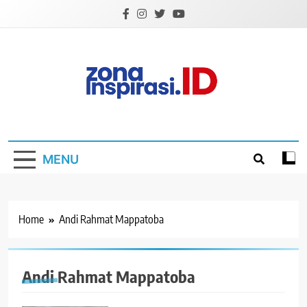
Skip
to
content
Zona Inspirasi.ID
Bersama Membangun Semangat Baru
MENU
Home
Andi Rahmat Mappatoba
Andi Rahmat Mappatoba