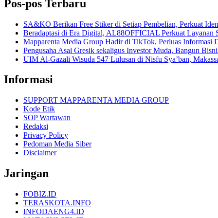
Pos-pos Terbaru
SA&KO Berikan Free Stiker di Setiap Pembelian, Perkuat Iden
Beradaptasi di Era Digital, AL88OFFICIAL Perkuat Layanan 
Mapparenta Media Group Hadir di TikTok, Perluas Informasi D
Pengusaha Asal Gresik sekaligus Investor Muda, Bangun Bisnis 
UIM Al-Gazali Wisuda 547 Lulusan di Nisfu Sya’ban, Makass
Informasi
SUPPORT MAPPARENTA MEDIA GROUP
Kode Etik
SOP Wartawan
Redaksi
Privacy Policy
Pedoman Media Siber
Disclaimer
Jaringan
FOBIZ.ID
TERASKOTA.INFO
INFODAENG4.ID