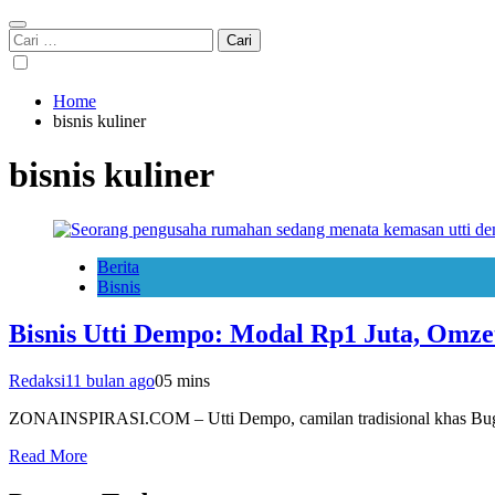
Cari
untuk:
Home
bisnis kuliner
bisnis kuliner
Berita
Bisnis
Bisnis Utti Dempo: Modal Rp1 Juta, Omzet
Redaksi
11 bulan ago
0
5 mins
ZONAINSPIRASI.COM – Utti Dempo, camilan tradisional khas Bugis 
Read More