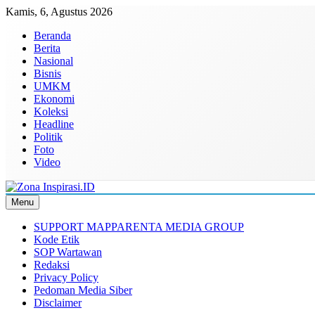
Skip
Kamis, 6, Agustus 2026
to
Beranda
content
Berita
Nasional
Bisnis
UMKM
Ekonomi
Koleksi
Headline
Politik
Foto
Video
Menu
Zona Inspirasi.ID
Bersama Membangun Semangat Baru
SUPPORT MAPPARENTA MEDIA GROUP
Kode Etik
SOP Wartawan
Redaksi
Privacy Policy
Pedoman Media Siber
Disclaimer