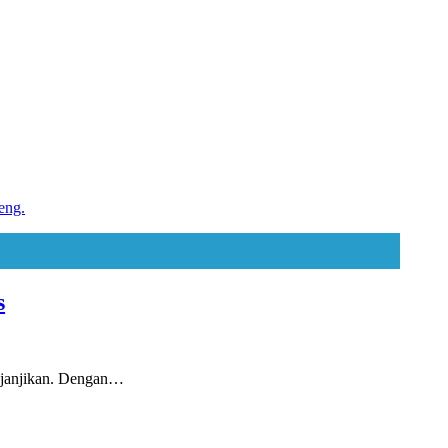
s
njanjikan. Dengan…