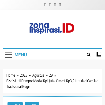
Skip
to
content
Zona Inspirasi.ID
Bersama Membangun Semangat Baru
MENU
Home
2025
Agustus
29
Bisnis Utti Dempo: Modal Rp1 Juta, Omzet Rp3,5 Juta dari Camilan
Tradisional Bugis