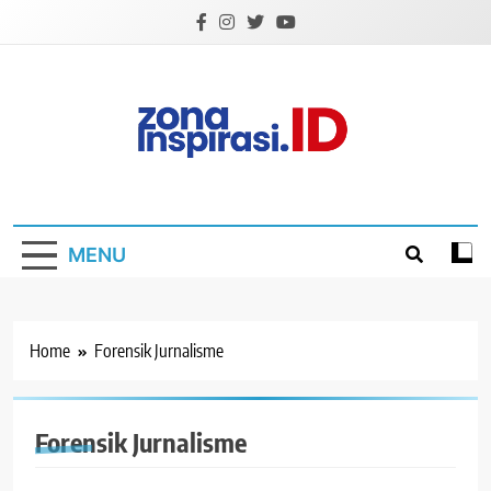
Skip
to
content
Zona Inspirasi.ID
Bersama Membangun Semangat Baru
MENU
Home
Forensik Jurnalisme
Forensik Jurnalisme
BERITA