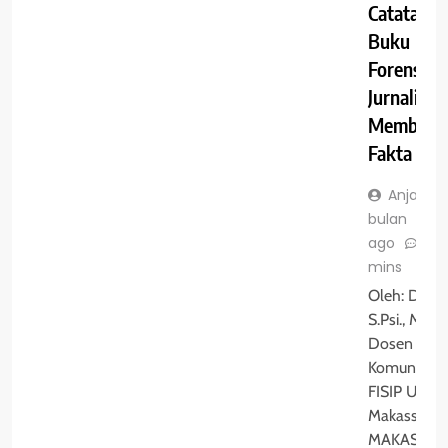
Catatan
Buku
Forensik
Jurnalisme
Membeda
Fakta Ber
Anjas
bulan
ago
0
mins
Oleh: Dr. Ru
S.Psi., M.I.K
Dosen Ilmu
Komunikasi
FISIP UIT
Makassar
MAKASSAR 