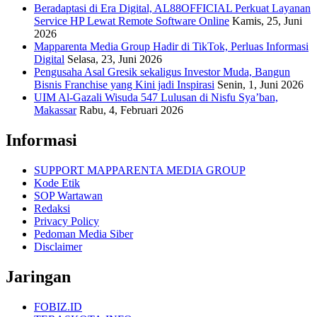
Beradaptasi di Era Digital, AL88OFFICIAL Perkuat Layanan
Service HP Lewat Remote Software Online
Kamis, 25, Juni
2026
Mapparenta Media Group Hadir di TikTok, Perluas Informasi
Digital
Selasa, 23, Juni 2026
Pengusaha Asal Gresik sekaligus Investor Muda, Bangun
Bisnis Franchise yang Kini jadi Inspirasi
Senin, 1, Juni 2026
UIM Al-Gazali Wisuda 547 Lulusan di Nisfu Sya’ban,
Makassar
Rabu, 4, Februari 2026
Informasi
SUPPORT MAPPARENTA MEDIA GROUP
Kode Etik
SOP Wartawan
Redaksi
Privacy Policy
Pedoman Media Siber
Disclaimer
Jaringan
FOBIZ.ID