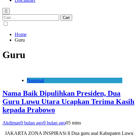
Disclaimer
Cari
untuk:
Home
Guru
Guru
Nasional
Nama Baik Dipulihkan Presiden, Dua
Guru Luwu Utara Ucapkan Terima Kasih
kepada Prabowo
Akdiman
9 bulan ago
9 bulan ago
0
5 mins
JAKARTA ZONA INSPIRASi ll Dua guru asal Kabupaten Luwu