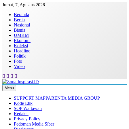
Skip
Jumat, 7, Agustus 2026
to
Beranda
content
Berita
Nasional
Bisnis
UMKM
Ekonomi
Koleksi
Headline
Politik
Foto
Video
Menu
Zona Inspirasi.ID
Bersama Membangun Semangat Baru
SUPPORT MAPPARENTA MEDIA GROUP
Kode Etik
SOP Wartawan
Redaksi
Privacy Policy
Pedoman Media Siber