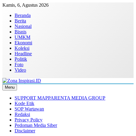
Skip
Kamis, 6, Agustus 2026
to
Beranda
content
Berita
Nasional
Bisnis
UMKM
Ekonomi
Koleksi
Headline
Politik
Foto
Video
Menu
Zona Inspirasi.ID
Bersama Membangun Semangat Baru
SUPPORT MAPPARENTA MEDIA GROUP
Kode Etik
SOP Wartawan
Redaksi
Privacy Policy
Pedoman Media Siber
Disclaimer