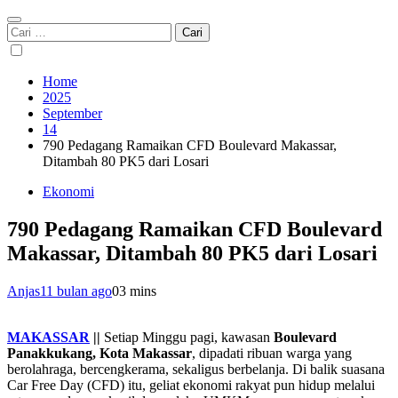
Cari
untuk:
Home
2025
September
14
790 Pedagang Ramaikan CFD Boulevard Makassar,
Ditambah 80 PK5 dari Losari
Ekonomi
790 Pedagang Ramaikan CFD Boulevard
Makassar, Ditambah 80 PK5 dari Losari
Anjas
11 bulan ago
0
3 mins
MAKASSAR
||
Setiap Minggu pagi, kawasan
Boulevard
Panakkukang, Kota Makassar
, dipadati ribuan warga yang
berolahraga, bercengkerama, sekaligus berbelanja. Di balik suasana
Car Free Day (CFD) itu, geliat ekonomi rakyat pun hidup melalui