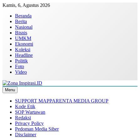
Skip
Kamis, 6, Agustus 2026
to
Beranda
content
Berita
Nasional
Bisnis
UMKM
Ekonomi
Koleksi
Headline
Politik
Foto
Video
Menu
Zona Inspirasi.ID
Bersama Membangun Semangat Baru
SUPPORT MAPPARENTA MEDIA GROUP
Kode Etik
SOP Wartawan
Redaksi
Privacy Policy
Pedoman Media Siber
Disclaimer