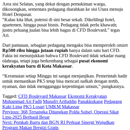
Area sisi Selatan, yang dekat dengan pemukiman warga,
dikosongkan, sementara pedagang diarahkan ke sisi Utara menuju
Hotel Denpasar.
“Kalau kita lihat, potensi di sini besar sekali. Dikelilingi hotel,
apartemen, hingga pusat bisnis. Pedagang tidak perlu khawatir,
justru peluang jualan bisa lebih bagus di CFD Boulevard,” tegas
Ari.
Dari pantauan, sebagian pedagang mengaku bisa memperoleh omzet
Rp500 ribu hingga jutaan rupiah
hanya dalam satu hari CFD.
Fakta ini menunjukkan bahwa CFD Boulevard tidak sekadar ruang
olahraga, tetapi juga berkembang sebagai
pusat ekonomi
kerakyatan baru di Kota Makassar
.
“Keramaian setiap Minggu ini sangat menjanjikan. Pemerintah hadir
untuk memastikan PK5 tetap bisa mencari nafkah dengan tertib,
nyaman, dan tidak mengganggu kepentingan umum,” pungkasnya.
Tagged:
CFD Boulevard Makassar
Ekonomi Kerakyatan
Muhammad Ari Fadli
Munafri Arifuddin
Panakkukang
Pedagang
Kaki Lima
PK5 Losari
UMKM Makassar
Navigasi
Previous:
368 Tersangka Ditangkap Polda Sulsel, Operasi Sikat
Lipu-2025 Berhasil Besar
pos
Next:
Pemkab Barru dan BGN RI Perkuat Sinergi Wujudkan
Program Makan Bergizi Gratis