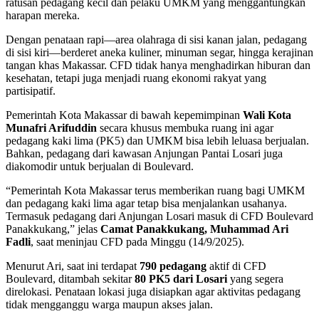
ratusan pedagang kecil dan pelaku UMKM yang menggantungkan
harapan mereka.
Dengan penataan rapi—area olahraga di sisi kanan jalan, pedagang
di sisi kiri—berderet aneka kuliner, minuman segar, hingga kerajinan
tangan khas Makassar. CFD tidak hanya menghadirkan hiburan dan
kesehatan, tetapi juga menjadi ruang ekonomi rakyat yang
partisipatif.
Pemerintah Kota Makassar di bawah kepemimpinan
Wali Kota
Munafri Arifuddin
secara khusus membuka ruang ini agar
pedagang kaki lima (PK5) dan UMKM bisa lebih leluasa berjualan.
Bahkan, pedagang dari kawasan Anjungan Pantai Losari juga
diakomodir untuk berjualan di Boulevard.
“Pemerintah Kota Makassar terus memberikan ruang bagi UMKM
dan pedagang kaki lima agar tetap bisa menjalankan usahanya.
Termasuk pedagang dari Anjungan Losari masuk di CFD Boulevard
Panakkukang,” jelas
Camat Panakkukang, Muhammad Ari
Fadli
, saat meninjau CFD pada Minggu (14/9/2025).
Menurut Ari, saat ini terdapat
790 pedagang
aktif di CFD
Boulevard, ditambah sekitar
80 PK5 dari Losari
yang segera
direlokasi. Penataan lokasi juga disiapkan agar aktivitas pedagang
tidak mengganggu warga maupun akses jalan.