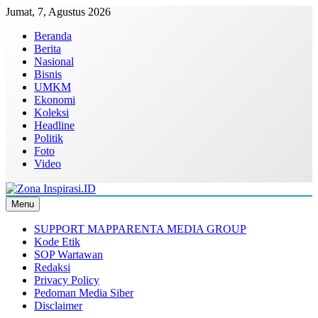
Skip
Jumat, 7, Agustus 2026
to
Beranda
content
Berita
Nasional
Bisnis
UMKM
Ekonomi
Koleksi
Headline
Politik
Foto
Video
Menu
Zona Inspirasi.ID
Bersama Membangun Semangat Baru
SUPPORT MAPPARENTA MEDIA GROUP
Kode Etik
SOP Wartawan
Redaksi
Privacy Policy
Pedoman Media Siber
Disclaimer