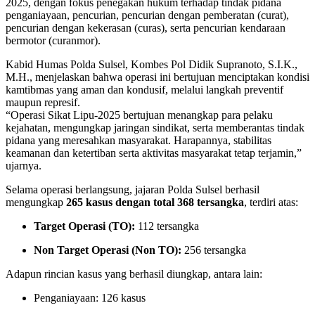
2025, dengan fokus penegakan hukum terhadap tindak pidana
penganiayaan, pencurian, pencurian dengan pemberatan (curat),
pencurian dengan kekerasan (curas), serta pencurian kendaraan
bermotor (curanmor).
Kabid Humas Polda Sulsel, Kombes Pol Didik Supranoto, S.I.K.,
M.H., menjelaskan bahwa operasi ini bertujuan menciptakan kondisi
kamtibmas yang aman dan kondusif, melalui langkah preventif
maupun represif.
“Operasi Sikat Lipu-2025 bertujuan menangkap para pelaku
kejahatan, mengungkap jaringan sindikat, serta memberantas tindak
pidana yang meresahkan masyarakat. Harapannya, stabilitas
keamanan dan ketertiban serta aktivitas masyarakat tetap terjamin,”
ujarnya.
Selama operasi berlangsung, jajaran Polda Sulsel berhasil
mengungkap
265 kasus dengan total 368 tersangka
, terdiri atas:
Target Operasi (TO):
112 tersangka
Non Target Operasi (Non TO):
256 tersangka
Adapun rincian kasus yang berhasil diungkap, antara lain:
Penganiayaan: 126 kasus