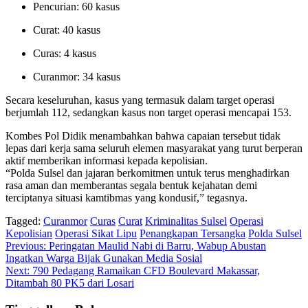
Pencurian: 60 kasus
Curat: 40 kasus
Curas: 4 kasus
Curanmor: 34 kasus
Secara keseluruhan, kasus yang termasuk dalam target operasi
berjumlah 112, sedangkan kasus non target operasi mencapai 153.
Kombes Pol Didik menambahkan bahwa capaian tersebut tidak
lepas dari kerja sama seluruh elemen masyarakat yang turut berperan
aktif memberikan informasi kepada kepolisian.
“Polda Sulsel dan jajaran berkomitmen untuk terus menghadirkan
rasa aman dan memberantas segala bentuk kejahatan demi
terciptanya situasi kamtibmas yang kondusif,” tegasnya.
Tagged:
Curanmor
Curas
Curat
Kriminalitas Sulsel
Operasi
Kepolisian
Operasi Sikat Lipu
Penangkapan Tersangka
Polda Sulsel
Navigasi
Previous:
Peringatan Maulid Nabi di Barru, Wabup Abustan
Ingatkan Warga Bijak Gunakan Media Sosial
pos
Next:
790 Pedagang Ramaikan CFD Boulevard Makassar,
Ditambah 80 PK5 dari Losari