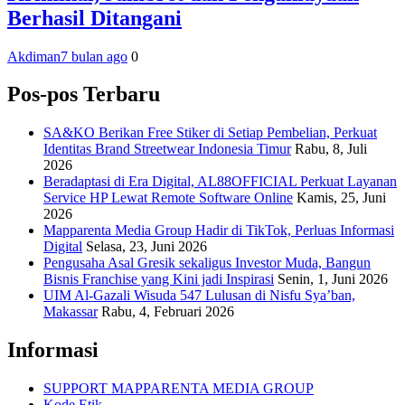
Berhasil Ditangani
Akdiman
7 bulan ago
0
Pos-pos Terbaru
SA&KO Berikan Free Stiker di Setiap Pembelian, Perkuat
Identitas Brand Streetwear Indonesia Timur
Rabu, 8, Juli
2026
Beradaptasi di Era Digital, AL88OFFICIAL Perkuat Layanan
Service HP Lewat Remote Software Online
Kamis, 25, Juni
2026
Mapparenta Media Group Hadir di TikTok, Perluas Informasi
Digital
Selasa, 23, Juni 2026
Pengusaha Asal Gresik sekaligus Investor Muda, Bangun
Bisnis Franchise yang Kini jadi Inspirasi
Senin, 1, Juni 2026
UIM Al-Gazali Wisuda 547 Lulusan di Nisfu Sya’ban,
Makassar
Rabu, 4, Februari 2026
Informasi
SUPPORT MAPPARENTA MEDIA GROUP
Kode Etik