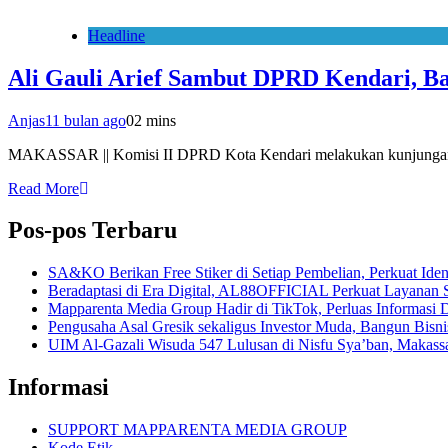
Headline
Ali Gauli Arief Sambut DPRD Kendari, Ba
Anjas
11 bulan ago
0
2 mins
MAKASSAR || Komisi II DPRD Kota Kendari melakukan kunjungan k
Read More
Pos-pos Terbaru
SA&KO Berikan Free Stiker di Setiap Pembelian, Perkuat Iden
Beradaptasi di Era Digital, AL88OFFICIAL Perkuat Layanan 
Mapparenta Media Group Hadir di TikTok, Perluas Informasi D
Pengusaha Asal Gresik sekaligus Investor Muda, Bangun Bisnis 
UIM Al-Gazali Wisuda 547 Lulusan di Nisfu Sya’ban, Makass
Informasi
SUPPORT MAPPARENTA MEDIA GROUP
Kode Etik