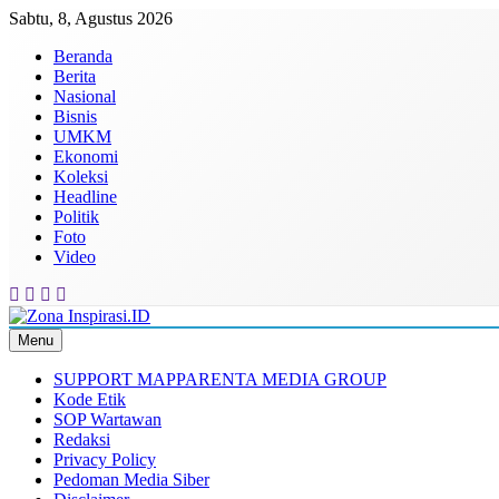
Skip
Sabtu, 8, Agustus 2026
to
Beranda
content
Berita
Nasional
Bisnis
UMKM
Ekonomi
Koleksi
Headline
Politik
Foto
Video
Menu
Zona Inspirasi.ID
Bersama Membangun Semangat Baru
SUPPORT MAPPARENTA MEDIA GROUP
Kode Etik
SOP Wartawan
Redaksi
Privacy Policy
Pedoman Media Siber