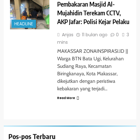
Pembakaran Masjid Al-
Mujahidin Terekam CCTV,
AKP Jafar: Polisi Kejar Pelaku
HEADLINE
Anjas
11 bulan ago
0
3
mins
MAKASSAR ZONAINSPIRASI.ID ||
Warga BTN Bata Ugi, Kelurahan
Sudiang Raya, Kecamatan
Biringkanaya, Kota Makassar,
dikejutkan dengan peristiwa
kebakaran yang terjadi…
Read More
Pos-pos Terbaru