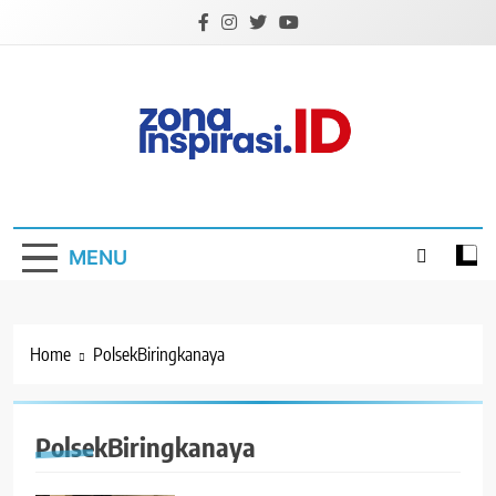
Skip
to
content
Zona Inspirasi.ID
Bersama Membangun Semangat Baru
MENU
Home
PolsekBiringkanaya
PolsekBiringkanaya