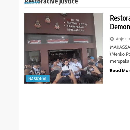
Restorative Justice
Restor
Demons
Anjas
MAKASSAR 
(Menko P
merupakan
Read Mo
NASIONAL