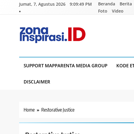
Skip
Beranda
Berita
Jumat, 7, Agustus 2026
9:09:50 PM
to
Foto
Video
content
Zona Inspirasi.ID
Bersama Membangun Semangat Baru
SUPPORT MAPPARENTA MEDIA GROUP
KODE E
DISCLAIMER
Home
Restorative Justice