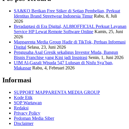
SA&KO Berikan Free Stiker di Setiap Pembelian, Perkuat
Identitas Brand Streetwear Indonesia Timur
Rabu, 8, Juli
2026
Beradaptasi di Era Digital, AL88OFFICIAL Perkuat Layanan
Service HP Lewat Remote Software Online
Kamis, 25, Juni
2026
Mapparenta Media Group Hadir di TikTok, Perluas Informasi
Digital
Selasa, 23, Juni 2026
Pengusaha Asal Gresik sekaligus Investor Muda, Bangun
Bisnis Franchise yang Kini jadi Inspirasi
Senin, 1, Juni 2026
UIM Al-Gazali Wisuda 547 Lulusan di Nisfu Sya’ban,
Makassar
Rabu, 4, Februari 2026
Informasi
SUPPORT MAPPARENTA MEDIA GROUP
Kode Etik
SOP Wartawan
Redaksi
Privacy Policy
Pedoman Media Siber
Disclaimer