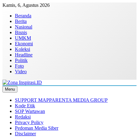
Skip
Kamis, 6, Agustus 2026
to
Beranda
content
Berita
Nasional
Bisnis
UMKM
Ekonomi
Koleksi
Headline
Politik
Foto
Video
Menu
Zona Inspirasi.ID
Bersama Membangun Semangat Baru
SUPPORT MAPPARENTA MEDIA GROUP
Kode Etik
SOP Wartawan
Redaksi
Privacy Policy
Pedoman Media Siber
Disclaimer