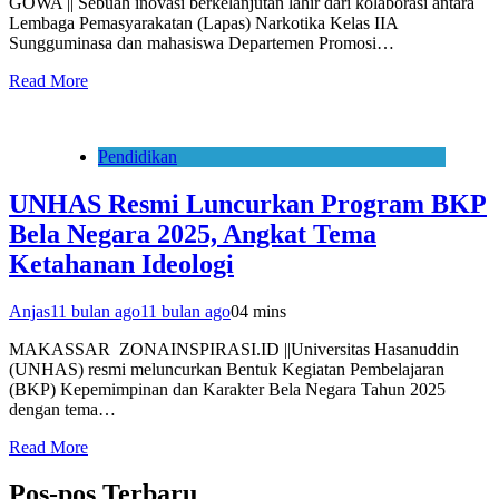
GOWA || Sebuah inovasi berkelanjutan lahir dari kolaborasi antara
Lembaga Pemasyarakatan (Lapas) Narkotika Kelas IIA
Sungguminasa dan mahasiswa Departemen Promosi…
Read More
Pendidikan
UNHAS Resmi Luncurkan Program BKP
Bela Negara 2025, Angkat Tema
Ketahanan Ideologi
Anjas
11 bulan ago
11 bulan ago
0
4 mins
MAKASSAR ZONAINSPIRASI.ID ||Universitas Hasanuddin
(UNHAS) resmi meluncurkan Bentuk Kegiatan Pembelajaran
(BKP) Kepemimpinan dan Karakter Bela Negara Tahun 2025
dengan tema…
Read More
Pos-pos Terbaru