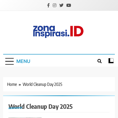
Skip
to
content
Zona Inspirasi.ID
Bersama Membangun Semangat Baru
MENU
Home
World Cleanup Day 2025
World Cleanup Day 2025