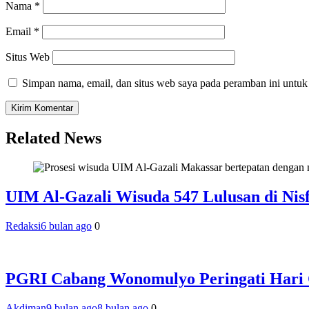
Nama
*
Email
*
Situs Web
Simpan nama, email, dan situs web saya pada peramban ini untuk
Related News
UIM Al-Gazali Wisuda 547 Lulusan di Nis
Redaksi
6 bulan ago
0
PGRI Cabang Wonomulyo Peringati Hari
Akdiman
9 bulan ago
8 bulan ago
0