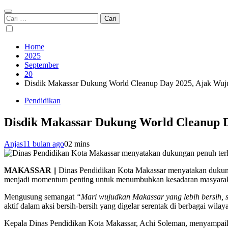
Cari
untuk:
Home
2025
September
20
Disdik Makassar Dukung World Cleanup Day 2025, Ajak Wuj
Pendidikan
Disdik Makassar Dukung World Cleanup 
Anjas
11 bulan ago
0
2 mins
MAKASSAR
|| Dinas Pendidikan Kota Makassar menyatakan dukun
menjadi momentum penting untuk menumbuhkan kesadaran masyarakat 
Mengusung semangat
“Mari wujudkan Makassar yang lebih bersih, 
aktif dalam aksi bersih-bersih yang digelar serentak di berbagai wila
Kepala Dinas Pendidikan Kota Makassar, Achi Soleman, menyampaika