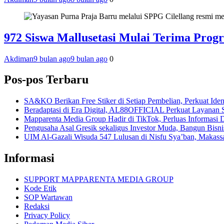
972 Siswa Mallusetasi Mulai Terima Prog
Akdiman
9 bulan ago
9 bulan ago
0
Pos-pos Terbaru
SA&KO Berikan Free Stiker di Setiap Pembelian, Perkuat Iden
Beradaptasi di Era Digital, AL88OFFICIAL Perkuat Layanan 
Mapparenta Media Group Hadir di TikTok, Perluas Informasi D
Pengusaha Asal Gresik sekaligus Investor Muda, Bangun Bisnis 
UIM Al-Gazali Wisuda 547 Lulusan di Nisfu Sya’ban, Makass
Informasi
SUPPORT MAPPARENTA MEDIA GROUP
Kode Etik
SOP Wartawan
Redaksi
Privacy Policy