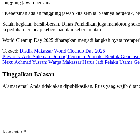
tanggung jawab bersama.
“Kebersihan adalah tanggung jawab kita semua. Saatnya bergerak, b
Selain kegiatan bersih-bersih, Dinas Pendidikan juga mendorong sek
kepedulian terhadap kebersihan dan keberlanjutan.
World Cleanup Day 2025 diharapkan menjadi langkah nyata memperku
Tagged:
Disdik Makassar
World Cleanup Day 2025
Navigasi
Previous:
Achi Soleman Dorong Pembina Pramuka Bentuk Generasi B
Next:
Achmad Yusran: Warga Makassar Harus Jadi Pelaku Utama Ge
pos
Tinggalkan Balasan
Alamat email Anda tidak akan dipublikasikan.
Ruas yang wajib ditan
Komentar
*