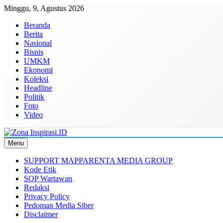
Skip
Minggu, 9, Agustus 2026
to
Beranda
content
Berita
Nasional
Bisnis
UMKM
Ekonomi
Koleksi
Headline
Politik
Foto
Video
Menu
Zona Inspirasi.ID
Bersama Membangun Semangat Baru
SUPPORT MAPPARENTA MEDIA GROUP
Kode Etik
SOP Wartawan
Redaksi
Privacy Policy
Pedoman Media Siber
Disclaimer