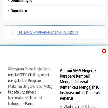
Domain.my.id
Domain.co
TENTANG MAPPARENTA MEDIA GROUP
Trendy News - News WordPress Theme. All Rights Reserved 2026.
Powered By
.
BlazeThemes
Alumni SMA Negeri 5
Parepare Kembali
Mengabdi Lewat
Kemenkeu Mengajar 10,
Inspirasi untuk Generasi
7
Penerus
Akdiman
9 bulan