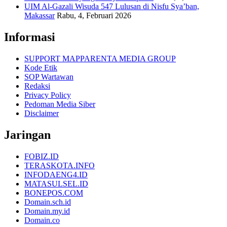
UIM Al-Gazali Wisuda 547 Lulusan di Nisfu Sya’ban,
Makassar
Rabu, 4, Februari 2026
Informasi
SUPPORT MAPPARENTA MEDIA GROUP
Kode Etik
SOP Wartawan
Redaksi
Privacy Policy
Pedoman Media Siber
Disclaimer
Jaringan
FOBIZ.ID
TERASKOTA.INFO
INFODAENG4.ID
MATASULSEL.ID
BONEPOS.COM
Domain.sch.id
Domain.my.id
Domain.co