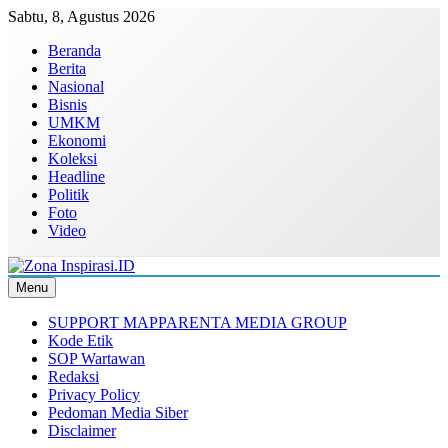
Skip
Sabtu, 8, Agustus 2026
to
Beranda
content
Berita
Nasional
Bisnis
UMKM
Ekonomi
Koleksi
Headline
Politik
Foto
Video
Menu
Zona Inspirasi.ID
Bersama Membangun Semangat Baru
SUPPORT MAPPARENTA MEDIA GROUP
Kode Etik
SOP Wartawan
Redaksi
Privacy Policy
Pedoman Media Siber
Disclaimer