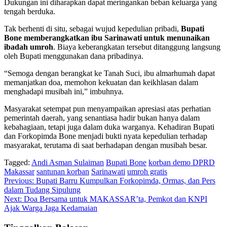
Dukungan ini diharapkan dapat meringankan beban keluarga yang
tengah berduka.
Tak berhenti di situ, sebagai wujud kepedulian pribadi,
Bupati
Bone memberangkatkan ibu Sarinawati untuk menunaikan
ibadah umroh
. Biaya keberangkatan tersebut ditanggung langsung
oleh Bupati menggunakan dana pribadinya.
“Semoga dengan berangkat ke Tanah Suci, ibu almarhumah dapat
memanjatkan doa, memohon kekuatan dan keikhlasan dalam
menghadapi musibah ini,” imbuhnya.
Masyarakat setempat pun menyampaikan apresiasi atas perhatian
pemerintah daerah, yang senantiasa hadir bukan hanya dalam
kebahagiaan, tetapi juga dalam duka warganya. Kehadiran Bupati
dan Forkopimda Bone menjadi bukti nyata kepedulian terhadap
masyarakat, terutama di saat berhadapan dengan musibah besar.
Tagged:
Andi Asman Sulaiman
Bupati Bone
korban demo DPRD
Makassar
santunan korban
Sarinawati
umroh gratis
Navigasi
Previous:
Bupati Barru Kumpulkan Forkopimda, Ormas, dan Pers
dalam Tudang Sipulung
pos
Next:
Doa Bersama untuk MAKASSAR’ta, Pemkot dan KNPI
Ajak Warga Jaga Kedamaian