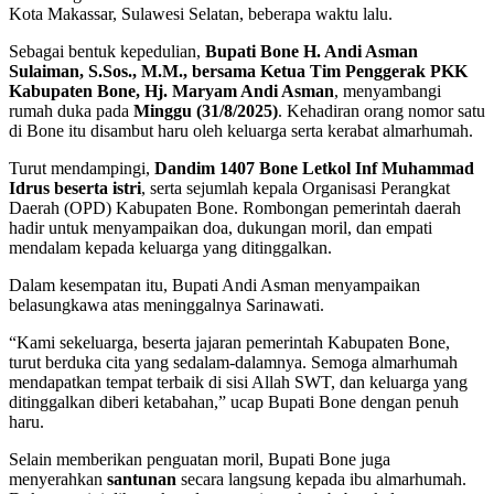
Kota Makassar, Sulawesi Selatan, beberapa waktu lalu.
Sebagai bentuk kepedulian,
Bupati Bone H. Andi Asman
Sulaiman, S.Sos., M.M., bersama Ketua Tim Penggerak PKK
Kabupaten Bone, Hj. Maryam Andi Asman
, menyambangi
rumah duka pada
Minggu (31/8/2025)
. Kehadiran orang nomor satu
di Bone itu disambut haru oleh keluarga serta kerabat almarhumah.
Turut mendampingi,
Dandim 1407 Bone Letkol Inf Muhammad
Idrus beserta istri
, serta sejumlah kepala Organisasi Perangkat
Daerah (OPD) Kabupaten Bone. Rombongan pemerintah daerah
hadir untuk menyampaikan doa, dukungan moril, dan empati
mendalam kepada keluarga yang ditinggalkan.
Dalam kesempatan itu, Bupati Andi Asman menyampaikan
belasungkawa atas meninggalnya Sarinawati.
“Kami sekeluarga, beserta jajaran pemerintah Kabupaten Bone,
turut berduka cita yang sedalam-dalamnya. Semoga almarhumah
mendapatkan tempat terbaik di sisi Allah SWT, dan keluarga yang
ditinggalkan diberi ketabahan,” ucap Bupati Bone dengan penuh
haru.
Selain memberikan penguatan moril, Bupati Bone juga
menyerahkan
santunan
secara langsung kepada ibu almarhumah.