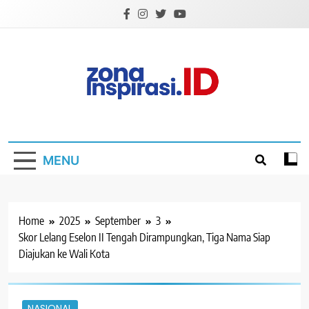
Skip
to
content
Zona Inspirasi.ID
Bersama Membangun Semangat Baru
MENU
Home
2025
September
3
Skor Lelang Eselon II Tengah Dirampungkan, Tiga Nama Siap
Diajukan ke Wali Kota
NASIONAL