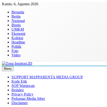
Skip
Kamis, 6, Agustus 2026
to
Beranda
content
Berita
Nasional
Bisnis
UMKM
Ekonomi
Koleksi
Headline
Politik
Foto
Video
Menu
Zona Inspirasi.ID
Bersama Membangun Semangat Baru
SUPPORT MAPPARENTA MEDIA GROUP
Kode Etik
SOP Wartawan
Redaksi
Privacy Policy
Pedoman Media Siber
Disclaimer