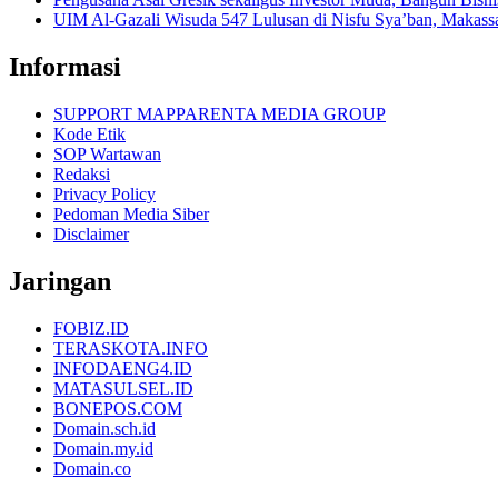
UIM Al-Gazali Wisuda 547 Lulusan di Nisfu Sya’ban, Makass
Informasi
SUPPORT MAPPARENTA MEDIA GROUP
Kode Etik
SOP Wartawan
Redaksi
Privacy Policy
Pedoman Media Siber
Disclaimer
Jaringan
FOBIZ.ID
TERASKOTA.INFO
INFODAENG4.ID
MATASULSEL.ID
BONEPOS.COM
Domain.sch.id
Domain.my.id
Domain.co