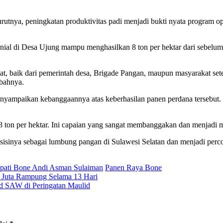
utnya, peningkatan produktivitas padi menjadi bukti nyata program op
ial di Desa Ujung mampu menghasilkan 8 ton per hektar dari sebelumn
bat, baik dari pemerintah desa, Brigade Pangan, maupun masyarakat se
bahnya.
yampaikan kebanggaannya atas keberhasilan panen perdana tersebut. 
8 ton per hektar. Ini capaian yang sangat membanggakan dan menjadi mot
inya sebagai lumbung pangan di Sulawesi Selatan dan menjadi percon
pati Bone Andi Asman Sulaiman
Panen Raya Bone
 Juta Rampung Selama 13 Hari
d SAW di Peringatan Maulid