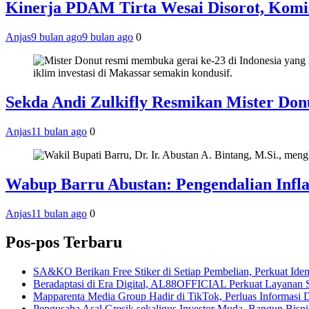
Kinerja PDAM Tirta Wesai Disorot, Komi
Anjas
9 bulan ago
9 bulan ago
0
Sekda Andi Zulkifly Resmikan Mister Do
Anjas
11 bulan ago
0
Wabup Barru Abustan: Pengendalian Infl
Anjas
11 bulan ago
0
Pos-pos Terbaru
SA&KO Berikan Free Stiker di Setiap Pembelian, Perkuat Iden
Beradaptasi di Era Digital, AL88OFFICIAL Perkuat Layanan 
Mapparenta Media Group Hadir di TikTok, Perluas Informasi D
Pengusaha Asal Gresik sekaligus Investor Muda, Bangun Bisnis 