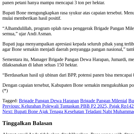
panen petani hanya mampu mencapai 3 ton per hektar.
Bupati Bone mengungkapkan rasa syukur atas capaian tersebut. Menur
mulai memberikan hasil positif.
“Alhamdulillah, program oplah rawa penggerak Brigade Pangan Milen
semua,” ujar Andi Asman.
Bupati juga menyampaikan apresiasi kepada seluruh pihak yang terli
agar Bone semakin menjadi daerah penyangga pangan nasional,” tam
Sementara itu, Manager Brigade Pangan Dewa Harapan, Jumardi, men
dilaksanakan di lahan seluas 150 hektar.
“Berdasarkan hasil uji ubinan dari BPP, potensi panen bisa mencapai 
Dengan capaian tersebut, Kabupaten Bone semakin mengukuhkan posis
(*)
Tagged:
Brigade Pangan Dewa Harapan
Brigade Pangan Milenial
Bu
Navigasi
Previous:
Kelurahan Polewali Tuntaskan PBB P2 2025, Pajak Rp142
Next:
Bupati Bone Ajak Tenaga Kesehatan Teladani Nabi Muhamma
pos
Tinggalkan Balasan