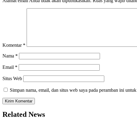
Alamat email Anda tidak akan dipublikasikan.
Ruas yang wajib ditan
Komentar
*
Nama
*
Email
*
Situs Web
Simpan nama, email, dan situs web saya pada peramban ini untuk
Related News