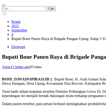
Cari
untuk:
Home
2025
September
4
Bupati Bone Panen Raya di Brigade Pangan Ujung, Sulap 3 To
Ekonomi
Bupati Bone Panen Raya di Brigade Pangan
Anjas
11 bulan ago
0
3 mins
BONE ZONAINSPIRASI.ID ||
Bupati Bone, H. Andi Asman Sulai
Dewa Harapan, Desa Ujung, Kecamatan Dua Boccoe, Kabupaten Bon
Turut hadir dalam kegiatan tersebut Direktur Polbangtan Gowa Dr.
kepentingan ini menjadi bentuk dukungan nyata terhadap penguatan s
Dalam panen tersebut, para petani berhasil meningkatkan produktivitas