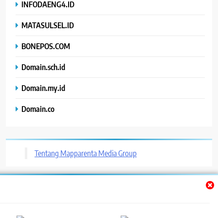
INFODAENG4.ID
MATASULSEL.ID
BONEPOS.COM
Domain.sch.id
Domain.my.id
Domain.co
Tentang Mapparenta Media Group
Trendy News - News WordPress Theme. All Rights Reserved 2026.
Powered By
.
BlazeThemes