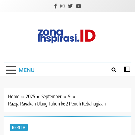
Skip
to
content
Zona Inspirasi.ID
Bersama Membangun Semangat Baru
MENU
Home
2025
September
9
Razqa Rayakan Ulang Tahun ke 2 Penuh Kebahagiaan
BERITA