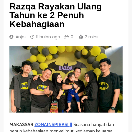
Razqa Rayakan Ulang
Tahun ke 2 Penuh
Kebahagiaan
Anjas
11 bulan ago
0
2 mins
MAKASSAR
ZONAINSPIRASI ||
Suasana hangat dan
penuh kebahagiaan menyelimuti kediaman keluarga