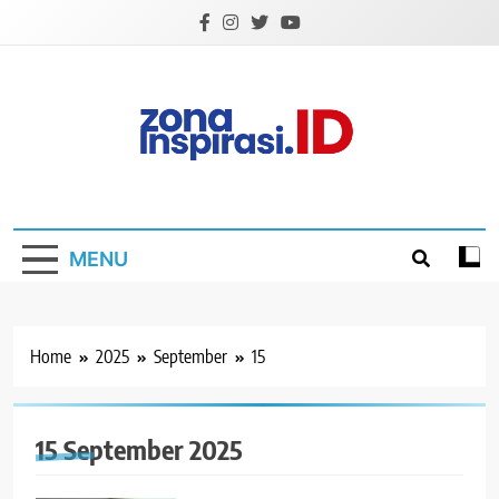
Skip
to
content
Zona Inspirasi.ID
Bersama Membangun Semangat Baru
MENU
Home
2025
September
15
15 September 2025