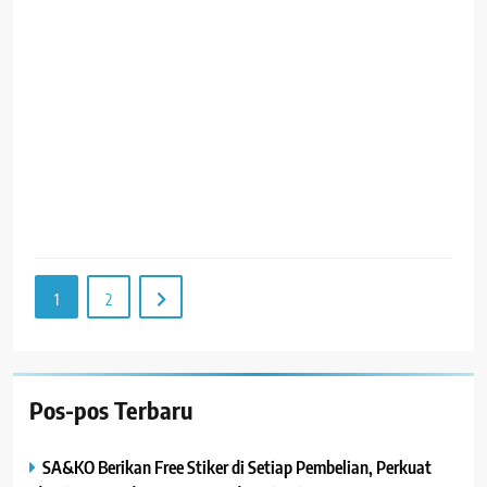
b
d
p
R
1
2
Pos-pos Terbaru
SA&KO Berikan Free Stiker di Setiap Pembelian, Perkuat