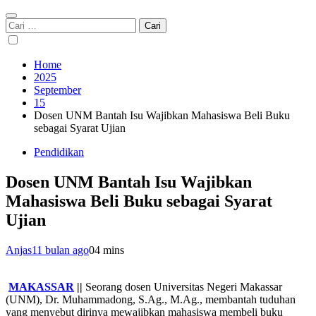
Cari
untuk:
Home
2025
September
15
Dosen UNM Bantah Isu Wajibkan Mahasiswa Beli Buku
sebagai Syarat Ujian
Pendidikan
Dosen UNM Bantah Isu Wajibkan
Mahasiswa Beli Buku sebagai Syarat
Ujian
Anjas
11 bulan ago
0
4 mins
MAKASSAR
||
Seorang dosen Universitas Negeri Makassar
(UNM), Dr. Muhammadong, S.Ag., M.Ag., membantah tuduhan
yang menyebut dirinya mewajibkan mahasiswa membeli buku