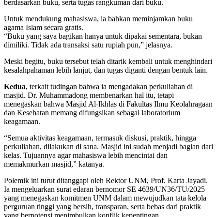
berdasarkan buku, serta tugas rangkuman dari buku.
Untuk mendukung mahasiswa, ia bahkan meminjamkan buku
agama Islam secara gratis.
“Buku yang saya bagikan hanya untuk dipakai sementara, bukan
dimiliki. Tidak ada transaksi satu rupiah pun,” jelasnya.
Meski begitu, buku tersebut telah ditarik kembali untuk menghindari
kesalahpahaman lebih lanjut, dan tugas diganti dengan bentuk lain.
Kedua
, terkait tudingan bahwa ia mengadakan perkuliahan di
masjid. Dr. Muhammadong membenarkan hal itu, tetapi
menegaskan bahwa Masjid Al-Ikhlas di Fakultas Ilmu Keolahragaan
dan Kesehatan memang difungsikan sebagai laboratorium
keagamaan.
“Semua aktivitas keagamaan, termasuk diskusi, praktik, hingga
perkuliahan, dilakukan di sana. Masjid ini sudah menjadi bagian dari
kelas. Tujuannya agar mahasiswa lebih mencintai dan
memakmurkan masjid,” katanya.
Polemik ini turut ditanggapi oleh Rektor UNM, Prof. Karta Jayadi.
Ia mengeluarkan surat edaran bernomor SE 4639/UN36/TU/2025
yang menegaskan komitmen UNM dalam mewujudkan tata kelola
perguruan tinggi yang bersih, transparan, serta bebas dari praktik
yang berpotensi menimbulkan konflik kepentingan.