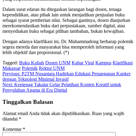
Dalam surat edaran itu ditegaskan larangan bagi dosen, tenaga
kependidikan, atau pihak lain untuk menjadikan penjualan buku
sebagai syarat pemberian nilai. Sebagai gantinya, dosen dianjurkan
merekomendasikan buku dari perpustakaan, sumber digital, atau
menyediakan buku sebagai pilihan tambahan, bukan kewajiban.
Dengan adanya klarifikasi ini, Dr. Muhammadong berharap polemik
segera mereda dan masyarakat bisa memperoleh informasi yang
lebih objektif dan proporsional. (*)
Tagged:
Buku Kuliah
Dosen UNM
Kabar Viral
Kampus
Klarifikasi
Makassar
Polemik
Rektor UNM
Navigasi
Previous:
P2TM Nusantara Hadirkan Edukasi Penanganan Kanker
dengan Teknologi Minimal Invasif
pos
Next:
Kemenag Takalar Gelar Pelatihan Konten Kreatif untuk
Penyuluhan Agama di Era Digital
Tinggalkan Balasan
Alamat email Anda tidak akan dipublikasikan.
Ruas yang wajib
ditandai
*
Komentar
*