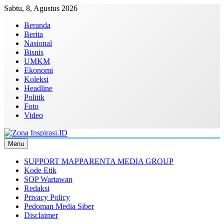
Skip
Sabtu, 8, Agustus 2026
to
Beranda
content
Berita
Nasional
Bisnis
UMKM
Ekonomi
Koleksi
Headline
Politik
Foto
Video
Menu
Zona Inspirasi.ID
Bersama Membangun Semangat Baru
SUPPORT MAPPARENTA MEDIA GROUP
Kode Etik
SOP Wartawan
Redaksi
Privacy Policy
Pedoman Media Siber
Disclaimer