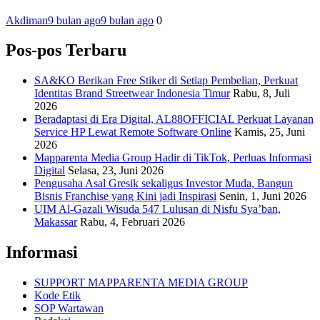
Akdiman
9 bulan ago
9 bulan ago
0
Pos-pos Terbaru
SA&KO Berikan Free Stiker di Setiap Pembelian, Perkuat
Identitas Brand Streetwear Indonesia Timur
Rabu, 8, Juli
2026
Beradaptasi di Era Digital, AL88OFFICIAL Perkuat Layanan
Service HP Lewat Remote Software Online
Kamis, 25, Juni
2026
Mapparenta Media Group Hadir di TikTok, Perluas Informasi
Digital
Selasa, 23, Juni 2026
Pengusaha Asal Gresik sekaligus Investor Muda, Bangun
Bisnis Franchise yang Kini jadi Inspirasi
Senin, 1, Juni 2026
UIM Al-Gazali Wisuda 547 Lulusan di Nisfu Sya’ban,
Makassar
Rabu, 4, Februari 2026
Informasi
SUPPORT MAPPARENTA MEDIA GROUP
Kode Etik
SOP Wartawan