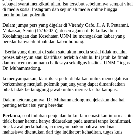
sebagai syarat mengikuti ujian. Isu tersebut sebelumnya sempat viral
di media sosial Instagram dan sejumlah media online hingga
menimbulkan polemik.
Dalam jumpa pers yang digelar di Virendy Cafe, Jl. A.P. Pettarani,
Makassar, Senin (15/9/2025), dosen agama di Fakultas Ilmu
Keolahragaan dan Kesehatan UNM itu menegaskan kabar yang
beredar hanyalah fitnah dan kabar bohong.
“Berita yang dimuat di salah satu akun media sosial tidak melalui
proses tabayyun atau klarifikasi terlebih dahulu. Ini jatuh ke fitnah
dan mencemarkan nama baik saya sekaligus institusi UNM,” tegas
Dr. Muhammadong.
Ia menyampaikan, klarifikasi perlu dilakukan untuk mencegah isu
berkembang menjadi polemik panjang yang dapat dimanfaatkan
pihak tidak bertanggung jawab untuk merusak citra kampus.
Dalam keterangannya, Dr. Muhammadong menjelaskan dua hal
penting terkait isu yang beredar.
Pertama
, soal tuduhan penjualan buku. Ia memastikan informasi itu
tidak benar karena hanya didasarkan pada asumsi tanpa konfirmasi.
Sejak awal perkuliahan, ia menyampaikan bahwa penilaian
mahasiswa ditentukan dari tiga indikator: kehadiran, tugas kuis