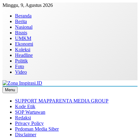
Skip
Minggu, 9, Agustus 2026
to
Beranda
content
Berita
Nasional
Bisnis
UMKM
Ekonomi
Koleksi
Headline
Politik
Foto
Video
Menu
Zona Inspirasi.ID
Bersama Membangun Semangat Baru
SUPPORT MAPPARENTA MEDIA GROUP
Kode Etik
SOP Wartawan
Redaksi
Privacy Policy
Pedoman Media Siber
Disclaimer