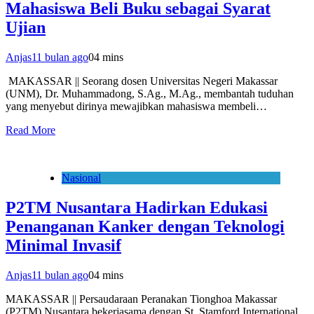
Mahasiswa Beli Buku sebagai Syarat
Ujian
Anjas
11 bulan ago
0
4 mins
MAKASSAR || Seorang dosen Universitas Negeri Makassar
(UNM), Dr. Muhammadong, S.Ag., M.Ag., membantah tuduhan
yang menyebut dirinya mewajibkan mahasiswa membeli…
Read More
Nasional
P2TM Nusantara Hadirkan Edukasi
Penanganan Kanker dengan Teknologi
Minimal Invasif
Anjas
11 bulan ago
0
4 mins
MAKASSAR || Persaudaraan Peranakan Tionghoa Makassar
(P2TM) Nusantara bekerjasama dengan St. Stamford International