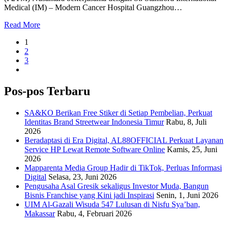
Medical (IM) – Modern Cancer Hospital Guangzhou…
Read More
1
2
3
Pos-pos Terbaru
SA&KO Berikan Free Stiker di Setiap Pembelian, Perkuat
Identitas Brand Streetwear Indonesia Timur
Rabu, 8, Juli
2026
Beradaptasi di Era Digital, AL88OFFICIAL Perkuat Layanan
Service HP Lewat Remote Software Online
Kamis, 25, Juni
2026
Mapparenta Media Group Hadir di TikTok, Perluas Informasi
Digital
Selasa, 23, Juni 2026
Pengusaha Asal Gresik sekaligus Investor Muda, Bangun
Bisnis Franchise yang Kini jadi Inspirasi
Senin, 1, Juni 2026
UIM Al-Gazali Wisuda 547 Lulusan di Nisfu Sya’ban,
Makassar
Rabu, 4, Februari 2026