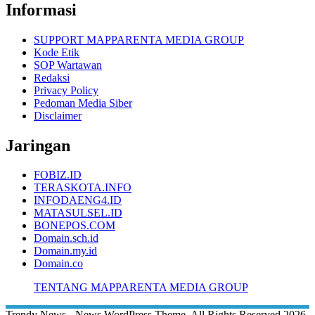
Informasi
SUPPORT MAPPARENTA MEDIA GROUP
Kode Etik
SOP Wartawan
Redaksi
Privacy Policy
Pedoman Media Siber
Disclaimer
Jaringan
FOBIZ.ID
TERASKOTA.INFO
INFODAENG4.ID
MATASULSEL.ID
BONEPOS.COM
Domain.sch.id
Domain.my.id
Domain.co
TENTANG MAPPARENTA MEDIA GROUP
Trendy News - News WordPress Theme. All Rights Reserved 2026.