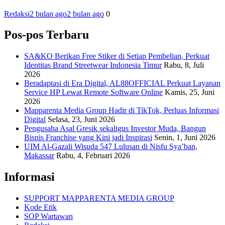
Redaksi
2 bulan ago
2 bulan ago
0
Pos-pos Terbaru
SA&KO Berikan Free Stiker di Setiap Pembelian, Perkuat
Identitas Brand Streetwear Indonesia Timur
Rabu, 8, Juli
2026
Beradaptasi di Era Digital, AL88OFFICIAL Perkuat Layanan
Service HP Lewat Remote Software Online
Kamis, 25, Juni
2026
Mapparenta Media Group Hadir di TikTok, Perluas Informasi
Digital
Selasa, 23, Juni 2026
Pengusaha Asal Gresik sekaligus Investor Muda, Bangun
Bisnis Franchise yang Kini jadi Inspirasi
Senin, 1, Juni 2026
UIM Al-Gazali Wisuda 547 Lulusan di Nisfu Sya’ban,
Makassar
Rabu, 4, Februari 2026
Informasi
SUPPORT MAPPARENTA MEDIA GROUP
Kode Etik
SOP Wartawan