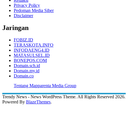
Redaksi
Privacy Policy
Pedoman Media Siber
Disclaimer
Jaringan
FOBIZ.ID
TERASKOTA.INFO
INFODAENG4.ID
MATASULSEL.ID
BONEPOS.COM
Domain.sch.id
Domain.my.id
Domain.co
Tentang Mapparenta Media Group
Trendy News - News WordPress Theme. All Rights Reserved 2026.
Powered By
BlazeThemes
.