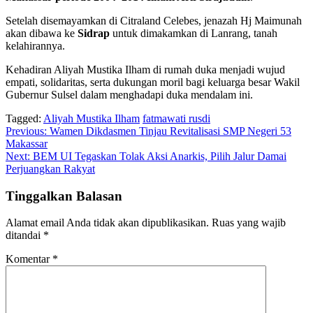
Setelah disemayamkan di Citraland Celebes, jenazah Hj Maimunah
akan dibawa ke
Sidrap
untuk dimakamkan di Lanrang, tanah
kelahirannya.
Kehadiran Aliyah Mustika Ilham di rumah duka menjadi wujud
empati, solidaritas, serta dukungan moril bagi keluarga besar Wakil
Gubernur Sulsel dalam menghadapi duka mendalam ini.
Tagged:
Aliyah Mustika Ilham
fatmawati rusdi
Navigasi
Previous:
Wamen Dikdasmen Tinjau Revitalisasi SMP Negeri 53
Makassar
pos
Next:
BEM UI Tegaskan Tolak Aksi Anarkis, Pilih Jalur Damai
Perjuangkan Rakyat
Tinggalkan Balasan
Alamat email Anda tidak akan dipublikasikan.
Ruas yang wajib
ditandai
*
Komentar
*