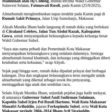
Maimunah atau Hj Collong
, ibunda tercinta Wakil Gubernur
Sulawesi Selatan,
Fatmawati Rusdi
, pada Kamis (25/9/2025).
Almarhumah menghembuskan napas terakhir pada Kamis pagi di
Rumah Sakit Primaya
, Jalan Urip Sumoharjo, Makassar.
Aliyah Mustika Ilham hadir langsung di rumah duka yang berlokasi
di
Citraland Celebes, Jalan Tun Abdul Razak, Kabupaten
Gowa
, untuk menyampaikan belasungkawa kepada keluarga besar
Wakil Gubernur Sulsel.
“Saya atas nama pribadi dan Pemerintah Kota Makassar
menyampaikan belasungkawa yang sedalam-dalamnya. Semoga
almarhumah husnul khatimah, dan keluarga yang ditinggalkan diberi
ketabahan serta kekuatan,” ucap Aliyah.
Sejak pagi hingga sore, rumah duka dipadati pelayat dari berbagai
kalangan. Doa dan ungkapan belasungkawa terus mengalir untuk
almarhumah yang dikenal sebagai sosok ibu penyayang,
meninggalkan tiga anak dan sembilan cucu.
Selain Aliyah Mustika Ilham, sejumlah pejabat juga hadir melayat,
di antaranya
Gubernur Sulsel Andi Sudirman Sulaiman
,
Kapolda Sulsel Irjen Pol Rusdi Hartono
,
Wali Kota Makassar
Munafri Arifuddin
, jajaran
Forkopimda Sulsel
, serta
Wali Kota
Makassar periode 2004–2014 Ilham Arif Sirajuddin
.