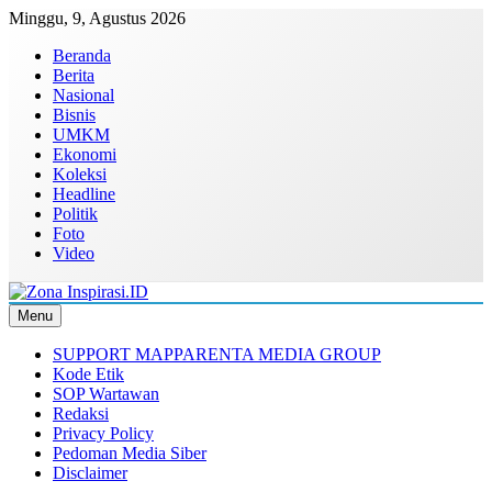
Skip
Minggu, 9, Agustus 2026
to
Beranda
content
Berita
Nasional
Bisnis
UMKM
Ekonomi
Koleksi
Headline
Politik
Foto
Video
Menu
Zona Inspirasi.ID
Bersama Membangun Semangat Baru
SUPPORT MAPPARENTA MEDIA GROUP
Kode Etik
SOP Wartawan
Redaksi
Privacy Policy
Pedoman Media Siber
Disclaimer