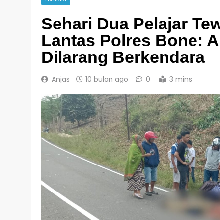
Sehari Dua Pelajar Te
Lantas Polres Bone: 
Dilarang Berkendara
Anjas
10 bulan ago
0
3 mins