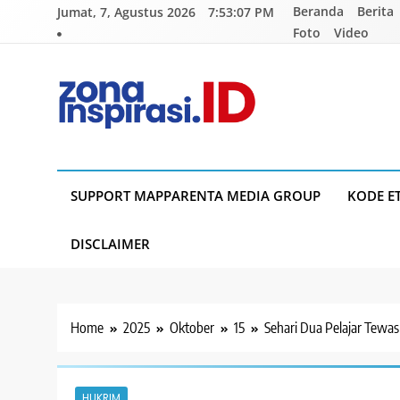
Skip
Beranda
Berita
Jumat, 7, Agustus 2026
7:53:08 PM
to
Foto
Video
content
Zona Inspirasi.ID
Bersama Membangun Semangat Baru
SUPPORT MAPPARENTA MEDIA GROUP
KODE E
DISCLAIMER
Home
2025
Oktober
15
Sehari Dua Pelajar Tewa
HUKRIM