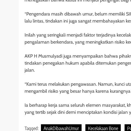
“Pengendara masih dibawah umur, belum memiliki SI
lalu lintas, tindakan ini juga sangat membahayakan ke
Inilah yang seringkali menjadi faktor terjadinya kec
pengalaman berkendara, yang meningkatkan risiko ke
AKP H Musmulyadi juga menyampaikan bahwa pihaknya t
tindakan penegakan hukum apabila ditemukan peng
jalan.
“Kami terus melakukan pengawasan. Namun, kunci uta
mengambil risiko yang besar hanya karena kurangny
Ia berharap kerja sama seluruh elemen masyarakat, kh
yang tertib sejak dini demi menciptakan kondisi jala
Tagged:
AnakDibawahUmur
Kecelakaan Bone
P