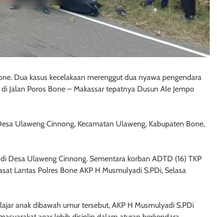
one. Dua kasus kecelakaan merenggut dua nyawa pengendara
 di Jalan Poros Bone – Makassar tepatnya Dusun Ale Jempo
 Desa Ulaweng Cinnong, Kecamatan Ulaweng, Kabupaten Bone,
nya di Desa Ulaweng Cinnong. Sementara korban ADTD (16) TKP
Kasat Lantas Polres Bone AKP H Musmulyadi S.PDi, Selasa
ajar anak dibawah umur tersebut, AKP H Musmulyadi S.PDi
asyarakat agar lebih disiplin dalam aturan berkendara.