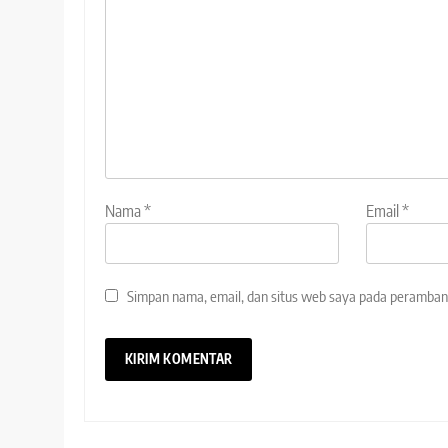
Nama
*
Email
*
Simpan nama, email, dan situs web saya pada peramban 