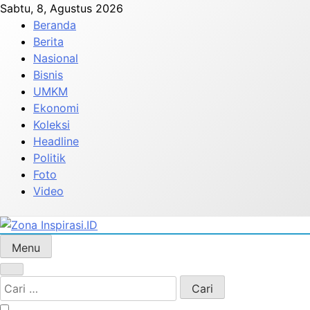
Skip
Sabtu, 8, Agustus 2026
to
Beranda
content
Berita
Nasional
Bisnis
UMKM
Ekonomi
Koleksi
Headline
Politik
Foto
Video
Menu
Zona Inspirasi.ID
Bersama Membangun Semangat Baru
Cari
untuk: