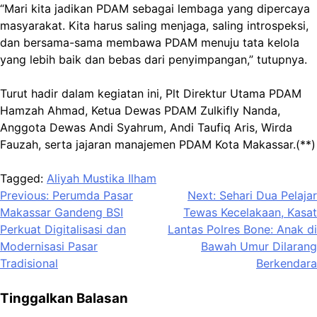
“Mari kita jadikan PDAM sebagai lembaga yang dipercaya
masyarakat. Kita harus saling menjaga, saling introspeksi,
dan bersama-sama membawa PDAM menuju tata kelola
yang lebih baik dan bebas dari penyimpangan,” tutupnya.
Turut hadir dalam kegiatan ini, Plt Direktur Utama PDAM
Hamzah Ahmad, Ketua Dewas PDAM Zulkifly Nanda,
Anggota Dewas Andi Syahrum, Andi Taufiq Aris, Wirda
Fauzah, serta jajaran manajemen PDAM Kota Makassar.(**)
Tagged:
Aliyah Mustika Ilham
Navigasi
Previous:
Perumda Pasar
Next:
Sehari Dua Pelajar
Makassar Gandeng BSI
Tewas Kecelakaan, Kasat
pos
Perkuat Digitalisasi dan
Lantas Polres Bone: Anak di
Modernisasi Pasar
Bawah Umur Dilarang
Tradisional
Berkendara
Tinggalkan Balasan