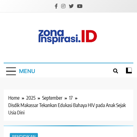
Skip
to
content
Zona Inspirasi.ID
Bersama Membangun Semangat Baru
MENU
Home
2025
September
17
Disdik Makassar Tekankan Edukasi Bahaya HIV pada Anak Sejak
Usia Dini
PENDIDIKAN